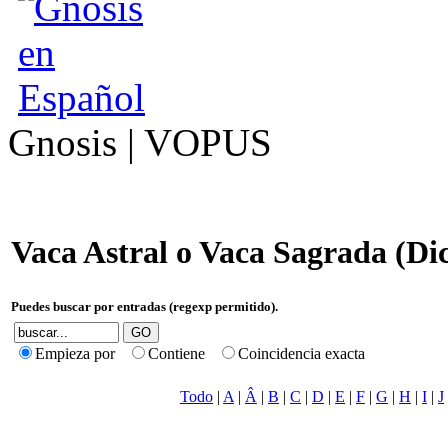
Gnosis | VOPUS
Vaca Astral o Vaca Sagrada (Di
Puedes buscar por entradas (regexp permitido).
Empieza por
Contiene
Coincidencia exacta
Todo
|
A
|
Â
|
B
|
C
|
D
|
E
|
F
|
G
|
H
|
I
|
J