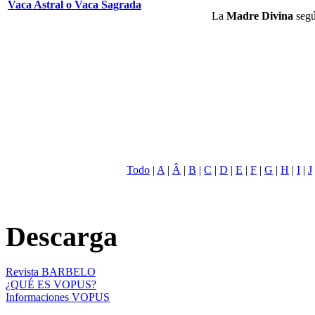
Vaca Astral o Vaca Sagrada
La
Madre Divina
segú
Todo
|
A
|
Â
|
B
|
C
|
D
|
E
|
F
|
G
|
H
|
I
|
J
Descarga
Revista BARBELO
¿QUÉ ES VOPUS?
Informaciones VOPUS