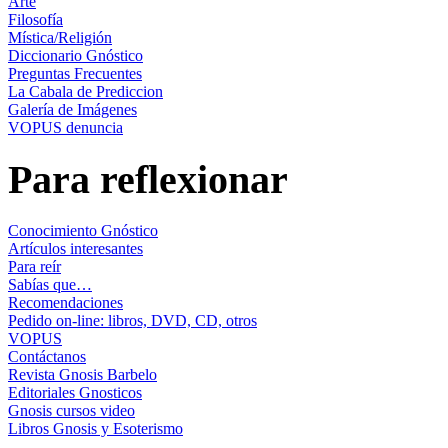
Arte
Filosofía
Mística/Religión
Diccionario Gnóstico
Preguntas Frecuentes
La Cabala de Prediccion
Galería de Imágenes
VOPUS denuncia
Para reflexionar
Conocimiento Gnóstico
Artículos interesantes
Para reír
Sabías que…
Recomendaciones
Pedido on-line: libros, DVD, CD, otros
VOPUS
Contáctanos
Revista Gnosis Barbelo
Editoriales Gnosticos
Gnosis cursos video
Libros Gnosis y Esoterismo