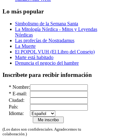
Lo más popular
Simbolismo de la Semana Santa
La Mitología Nórdica - Mitos y Leyendas
Nórdicas
Las profecías de Nostradamus
La Muerte
El POPOL VUH (El Libro del Consejo)
Marte está habitado
Denuncia el negocio del hambre
Inscríbete para recibir información
*
Nombre:
*
E-mail:
Ciudad:
País:
Idioma:
(Los datos son confidenciales. Agradecemos tu
colaboración.)