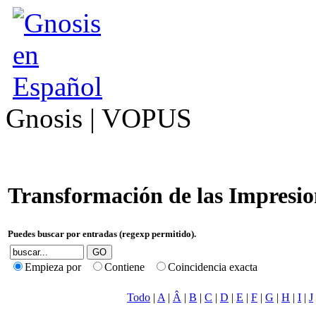
Gnosis | VOPUS
Transformación de las Impresio
Puedes buscar por entradas (regexp permitido).
Empieza por
Contiene
Coincidencia exacta
Todo
|
A
|
Â
|
B
|
C
|
D
|
E
|
F
|
G
|
H
|
I
|
J