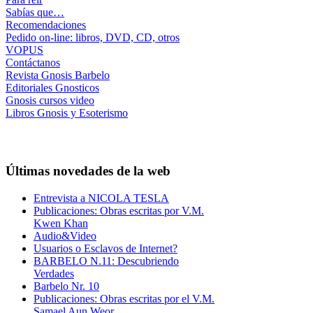
Sabías que…
Recomendaciones
Pedido on-line: libros, DVD, CD, otros
VOPUS
Contáctanos
Revista Gnosis Barbelo
Editoriales Gnosticos
Gnosis cursos video
Libros Gnosis y Esoterismo
Últimas novedades de la web
Entrevista a NICOLA TESLA
Publicaciones: Obras escritas por V.M.
Kwen Khan
Audio&Video
Usuarios o Esclavos de Internet?
BARBELO N.11: Descubriendo
Verdades
Barbelo Nr. 10
Publicaciones: Obras escritas por el V.M.
Samael Aun Weor