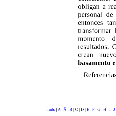
obligan a re
personal de
entonces ta
transformar 
momento de
resultados. 
crean nue
basamento el
Referencia
Todo
|
A
|
Â
|
B
|
C
|
D
|
E
|
F
|
G
|
H
|
I
|
J