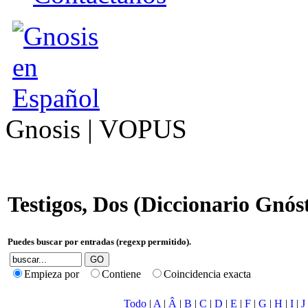
Gnosis | VOPUS
Testigos, Dos (Diccionario Gnós
Puedes buscar por entradas (regexp permitido).
Empieza por
Contiene
Coincidencia exacta
Todo
|
A
|
Â
|
B
|
C
|
D
|
E
|
F
|
G
|
H
|
I
|
J