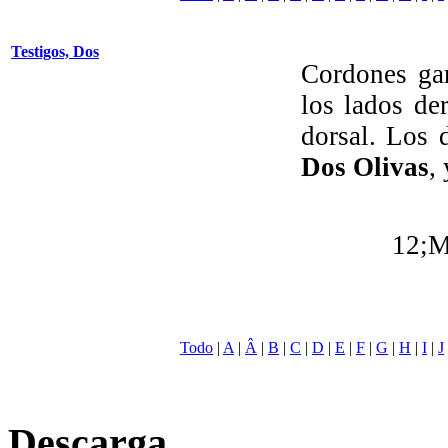
Testigos, Dos
Cordones gan
los lados de
dorsal. Los 
Dos Olivas
,
12;M
Todo
|
A
|
Â
|
B
|
C
|
D
|
E
|
F
|
G
|
H
|
I
|
J
Descarga