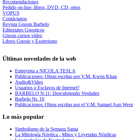
Recomendaciones
Pedido on-line: libros, DVD, CD, otros
VOPUS
Contáctanos
Revista Gnosis Barbelo
Editoriales Gnosticos
Gnosis cursos video
Libros Gnosis y Esoterismo
Últimas novedades de la web
Entrevista a NICOLA TESLA
Publicaciones: Obras escritas por V.M. Kwen Khan
Audio&Video
Usuarios o Esclavos de Internet?
BARBELO N.11: Descubriendo Verdades
Barbelo Nr. 10
Publicaciones: Obras escritas por el V.M. Samael Aun Weor
Lo más popular
Simbolismo de la Semana Santa
La Mitología Nórdica - Mitos y Leyendas Nórdicas