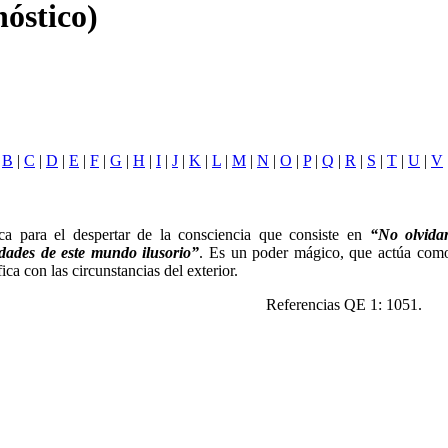
óstico)
|
B
|
C
|
D
|
E
|
F
|
G
|
H
|
I
|
J
|
K
|
L
|
M
|
N
|
O
|
P
|
Q
|
R
|
S
|
T
|
U
|
V
ca para el despertar de la consciencia que consiste en
“No olvidar
dades de este mundo ilusorio”
. Es un poder mágico, que actúa como
fica con las circunstancias del exterior.
Referencias QE 1: 1051.