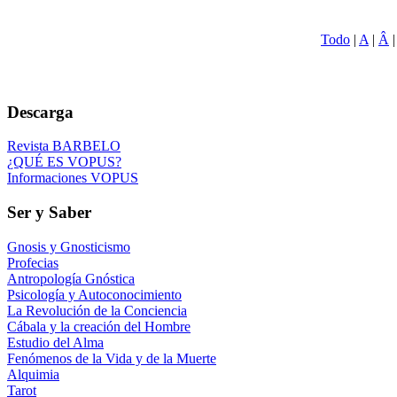
Todo
|
A
|
Â
Descarga
Revista BARBELO
¿QUÉ ES VOPUS?
Informaciones VOPUS
Ser y Saber
Gnosis y Gnosticismo
Profecias
Antropología Gnóstica
Psicología y Autoconocimiento
La Revolución de la Conciencia
Cábala y la creación del Hombre
Estudio del Alma
Fenómenos de la Vida y de la Muerte
Alquimia
Tarot