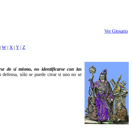
Ver Glosario
|
W
|
X
|
Y
|
Z
se de sí mismo, no identificarse con las
 defensa, sólo se puede crear si uno no se