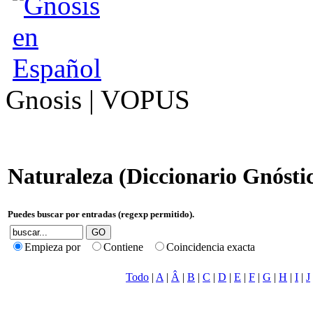
Gnosis | VOPUS
Naturaleza (Diccionario Gnósti
Puedes buscar por entradas (regexp permitido).
Empieza por
Contiene
Coincidencia exacta
Todo
|
A
|
Â
|
B
|
C
|
D
|
E
|
F
|
G
|
H
|
I
|
J