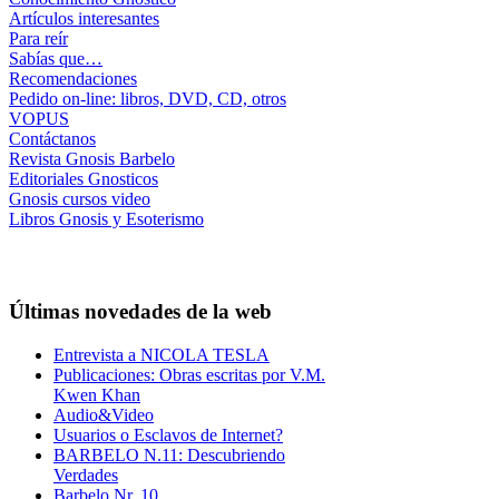
Artículos interesantes
Para reír
Sabías que…
Recomendaciones
Pedido on-line: libros, DVD, CD, otros
VOPUS
Contáctanos
Revista Gnosis Barbelo
Editoriales Gnosticos
Gnosis cursos video
Libros Gnosis y Esoterismo
Últimas novedades de la web
Entrevista a NICOLA TESLA
Publicaciones: Obras escritas por V.M.
Kwen Khan
Audio&Video
Usuarios o Esclavos de Internet?
BARBELO N.11: Descubriendo
Verdades
Barbelo Nr. 10