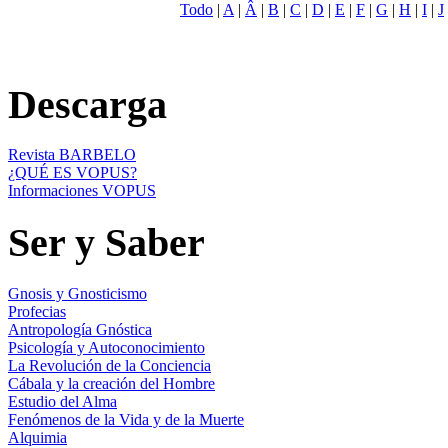
Todo
|
A
|
Â
|
B
|
C
|
D
|
E
|
F
|
G
|
H
|
I
|
J
Descarga
Revista BARBELO
¿QUÉ ES VOPUS?
Informaciones VOPUS
Ser y Saber
Gnosis y Gnosticismo
Profecias
Antropología Gnóstica
Psicología y Autoconocimiento
La Revolución de la Conciencia
Cábala y la creación del Hombre
Estudio del Alma
Fenómenos de la Vida y de la Muerte
Alquimia