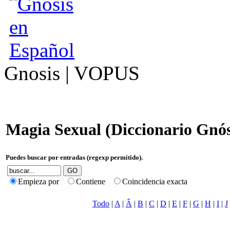
Gnosis | VOPUS
Magia Sexual (Diccionario Gnós
Puedes buscar por entradas (regexp permitido).
Empieza por
Contiene
Coincidencia exacta
Todo
|
A
|
Â
|
B
|
C
|
D
|
E
|
F
|
G
|
H
|
I
|
J