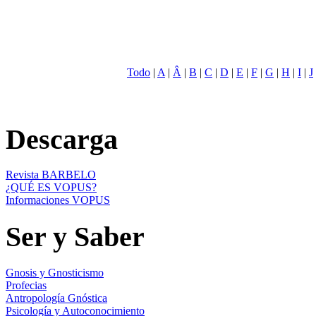
Todo
|
A
|
Â
|
B
|
C
|
D
|
E
|
F
|
G
|
H
|
I
|
J
Descarga
Revista BARBELO
¿QUÉ ES VOPUS?
Informaciones VOPUS
Ser y Saber
Gnosis y Gnosticismo
Profecias
Antropología Gnóstica
Psicología y Autoconocimiento