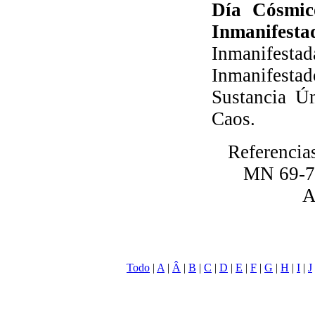
Día Cósmic
Inmanifesta
Inmanifesta
Inmanifesta
Sustancia Ún
Caos.
Referencia
MN 69-70
A
Todo
|
A
|
Â
|
B
|
C
|
D
|
E
|
F
|
G
|
H
|
I
|
J