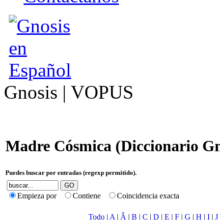
Gnosis | VOPUS
Madre Cósmica (Diccionario Gn
Puedes buscar por entradas (regexp permitido).
Empieza por
Contiene
Coincidencia exacta
Todo
|
A
|
Â
|
B
|
C
|
D
|
E
|
F
|
G
|
H
|
I
|
J