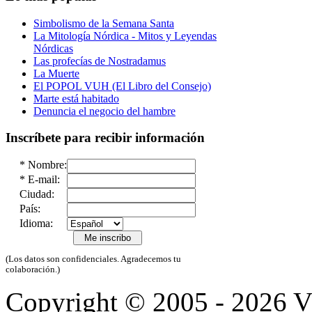
Simbolismo de la Semana Santa
La Mitología Nórdica - Mitos y Leyendas
Nórdicas
Las profecías de Nostradamus
La Muerte
El POPOL VUH (El Libro del Consejo)
Marte está habitado
Denuncia el negocio del hambre
Inscríbete para recibir información
*
Nombre:
*
E-mail:
Ciudad:
País:
Idioma:
(Los datos son confidenciales. Agradecemos tu
colaboración.)
Copyright © 2005 - 2026 