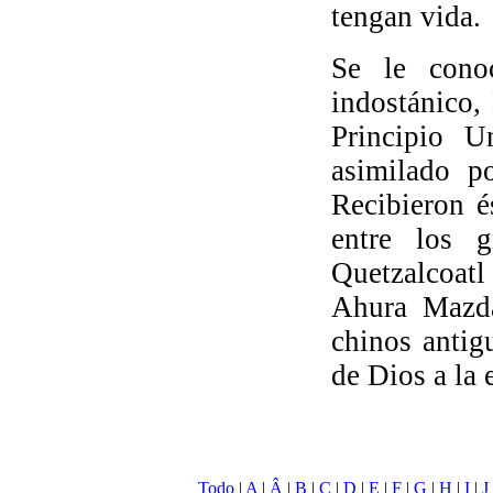
tengan vida.
Se le cono
indostánico,
Principio U
asimilado p
Recibieron é
entre los g
Quetzalcoatl
Ahura Mazda
chinos antig
de Dios a la 
Todo
|
A
|
Â
|
B
|
C
|
D
|
E
|
F
|
G
|
H
|
I
|
J