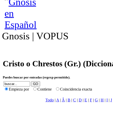
Gnosis | VOPUS
Cristo o Chrestos (Gr.) (Diccion
Puedes buscar por entradas (regexp permitido).
Empieza por
Contiene
Coincidencia exacta
Todo
|
A
|
Â
|
B
|
C
|
D
|
E
|
F
|
G
|
H
|
I
|
J