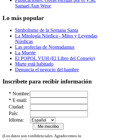
Publicaciones: Obras escritas por el V.M.
Samael Aun Weor
Lo más popular
Simbolismo de la Semana Santa
La Mitología Nórdica - Mitos y Leyendas
Nórdicas
Las profecías de Nostradamus
La Muerte
El POPOL VUH (El Libro del Consejo)
Marte está habitado
Denuncia el negocio del hambre
Inscríbete para recibir información
*
Nombre:
*
E-mail:
Ciudad:
País:
Idioma:
(Los datos son confidenciales. Agradecemos tu