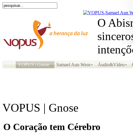
O Abism
sincero
intençő
VOPUS | Gnose
Samael Aun Weor
Áudio&Vídeo
VOPUS | Gnose
O Coração tem Cérebro