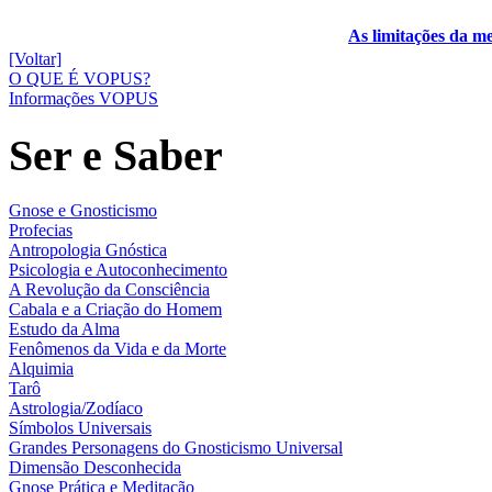
As limitações da m
[Voltar]
O QUE É VOPUS?
Informações VOPUS
Ser e Saber
Gnose e Gnosticismo
Profecias
Antropologia Gnóstica
Psicologia e Autoconhecimento
A Revolução da Consciência
Cabala e a Criação do Homem
Estudo da Alma
Fenômenos da Vida e da Morte
Alquimia
Tarô
Astrologia/Zodíaco
Símbolos Universais
Grandes Personagens do Gnosticismo Universal
Dimensão Desconhecida
Gnose Prática e Meditação