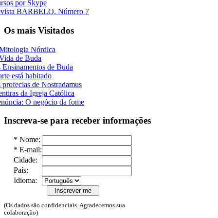
rsos por Skype
vista BARBELO, Número 7
Os mais Visitados
Mitologia Nórdica
Vida de Buda
 Ensinamentos de Buda
rte está habitado
 profecias de Nostradamus
ntiras da Igreja Católica
núncia: O negócio da fome
Inscreva-se para receber informações
*
Nome:
*
E-mail:
Cidade:
País:
Idioma:
(Os dados são confidenciais. Agradecemos sua
colaboração)