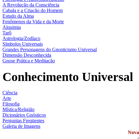
A Revolução da Consciência
Cabala e a Criação do Homem
Estudo da Alma
Fenômenos da Vida e da Morte
Alquimia
Tarô
Astrologia/Zodíaco
Símbolos Universais
Grandes Personagens do Gnosticismo Universal
Dimensão Desconhecida
Gnose Prática e Meditação
Conhecimento Universal
Ciência
Arte
Filosofia
Mística/Religião
Dicionários Gnósticos
Perguntas Freqüentes
Galeria de Imagens
Novas