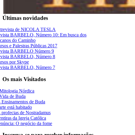
Últimas novidades
trevista de NICOLA TESLA
vista BARBELO, Número 10: Em busca dos
canos do Caminho
rsos e Palestras Públicas 2017
vista BARBELO Número 9
vista BARBELO, Número 8
rsos por Skype
vista BARBELO, Número 7
Os mais Visitados
Mitologia Nórdica
Vida de Buda
 Ensinamentos de Buda
rte está habitado
 profecias de Nostradamus
ntiras da Igreja Católica
núncia: O negócio da fome
Inscreva-se para receber informações