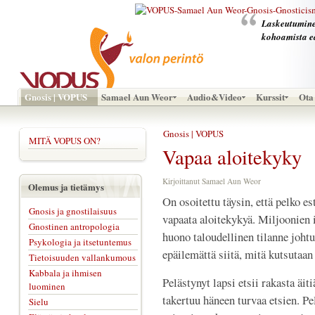
Laskeutumine
kohoamista e
Gnosis | VOPUS
Samael Aun Weor
Audio&Video
Kurssit
Ota 
Gnosis | VOPUS
MITÄ VOPUS ON?
Vapaa aloitekyky
Kirjoittanut Samael Aun Weor
Olemus ja tietämys
On osoitettu täysin, että pelko es
Gnosis ja gnostilaisuus
vapaata aloitekykyä. Miljoonien
Gnostinen antropologia
huono taloudellinen tilanne joht
Psykologia ja itsetuntemus
epäilemättä siitä, mitä kutsutaa
Tietoisuuden vallankumous
Kabbala ja ihmisen
Pelästynyt lapsi etsii rakasta äiti
luominen
takertuu häneen turvaa etsien. Pe
Sielu