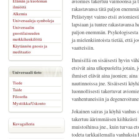
aviomies takertuu vaimoonsa ja 
Elämän ja kuoleman
ilmiöitä
rakastavansa tätä paljon enemmä
Alkemia
Pelästynyt vaimo etsii aviomiest
Universaaleja symboleja
lapsiaan ja tuntee rakastavansa h
Universaalin
paljon enemmän. Psykologisesta 
gnostilaisuuden
merkkihenkilöitä
ja mielenkiintoista tietää, että 
Käytännön gnosis ja
vaatteisiin.
meditaatio
Ihmisillä on sisäisesti hyvin väh
etsivät aina ulkopuolelta jotain, 
Universaali tieto
ihmiset elävät aina juonien; aina
nautinnoissa jne. Sisäisesti köyh
Tiede
Taide
luonnollisesti takertuvat aviomi
Filosofia
vanhentuneisiin ja degeneroitune
Mystiikka/Uskonto
Jokainen sairas ja köyhä vanhus 
takertuu äärimmäisen kiihkeästi r
Kuvagalleria
muistoihinsa jne., kuin turvaa e
todeta tarkkailemalla vanhuksia h