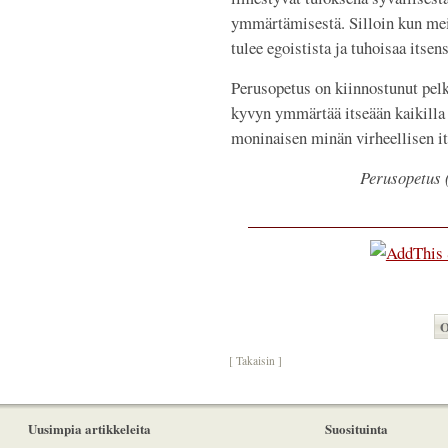
ymmärtämisestä. Silloin kun meis
tulee egoistista ja tuhoisaa itsen
Perusopetus on kiinnostunut pel
kyvyn ymmärtää itseään kaikilla 
moninaisen minän virheellisen i
Perusopetus 
O
[ Takaisin ]
Uusimpia artikkeleita
Suosituinta