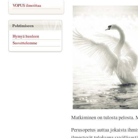
VOPUS ilmoittaa
Pohtimiseen
Hymyä huuleen
Suosittelemme
Matkiminen on tulosta pelosta. 
Perusopetus auttaa jokaista ihmis
ilmestyvät tuloksena syvällisestä