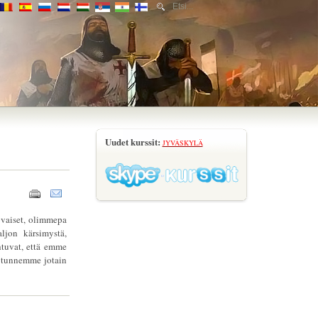
Uudet kurssit:
JYVÄSKYLÄ
ovaiset, olimmepa
ljon kärsimystä,
htuvat, että emme
a tunnemme jotain