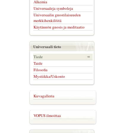
Alkemia
Universaaleja symboleja
Universaalin gnostilaisuuden
merkkihenkilöitä
Käytännön gnosis ja meditaatio
Universaali tieto
Tiede
Taide
Filosofia
Mystiikka/Uskonto
Kuvagalleria
VOPUS ilmoittaa