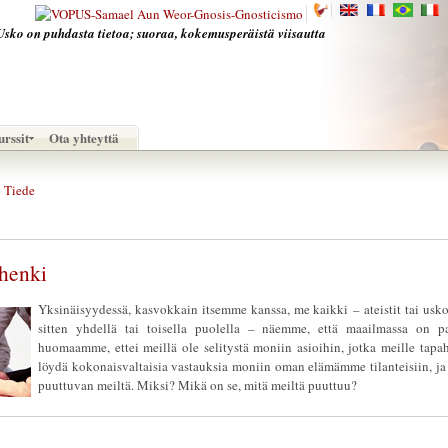
Usko on puhdasta tietoa; suoraa, kokemusperäistä viisautta
rssit
Ota yhteyttä
Tiede
 henki
Yksinäisyydessä, kasvokkain itsemme kanssa, me kaikki – ateistit tai usk
sitten yhdellä tai toisella puolella – näemme, että maailmassa on pa
huomaamme, ettei meillä ole selitystä moniin asioihin, jotka meille tapa
löydä kokonaisvaltaisia vastauksia moniin oman elämämme tilanteisiin, j
puuttuvan meiltä. Miksi? Mikä on se, mitä meiltä puuttuu?