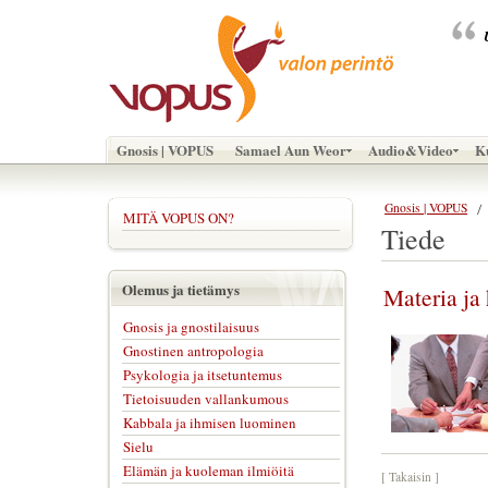
Gnosis | VOPUS
Samael Aun Weor
Audio&Video
Ku
Gnosis | VOPUS
MITÄ VOPUS ON?
Tiede
Olemus ja tietämys
Materia ja
Gnosis ja gnostilaisuus
Gnostinen antropologia
Psykologia ja itsetuntemus
Tietoisuuden vallankumous
Kabbala ja ihmisen luominen
Sielu
Elämän ja kuoleman ilmiöitä
[ Takaisin ]