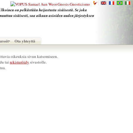
Ulkoinen on pelkästään heijastusta sisäisestä. Se joka
muuttuu sisäisesti, saa aikaan asioiden uuden järjestyksen
rssit
Ota yhteyttä
vittavia oikeuksia sivun katsomiseen.
udu tai
rekisteröidy
sivustolle.
tua.