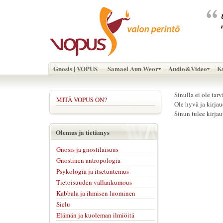
Gnosis | VOPUS
Samael Aun Weor
Audio&Video
Ku
Sinulla ei ole tar
MITÄ VOPUS ON?
Ole hyvä ja kirja
Sinun tulee kirjau
Olemus ja tietämys
Gnosis ja gnostilaisuus
Gnostinen antropologia
Psykologia ja itsetuntemus
Tietoisuuden vallankumous
Kabbala ja ihmisen luominen
Sielu
Elämän ja kuoleman ilmiöitä