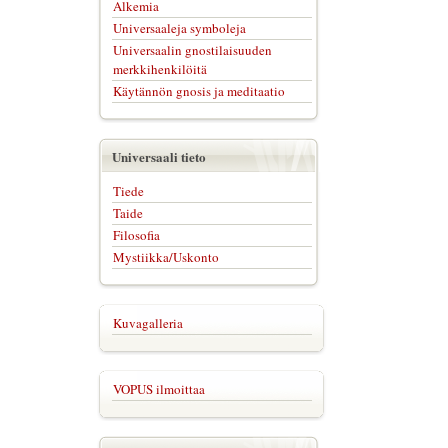
Alkemia
Universaaleja symboleja
Universaalin gnostilaisuuden
merkkihenkilöitä
Käytännön gnosis ja meditaatio
Universaali tieto
Tiede
Taide
Filosofia
Mystiikka/Uskonto
Kuvagalleria
VOPUS ilmoittaa