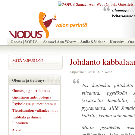
Elämänpuu on 
kehossamme 
Gnosis | VOPUS
Samael Aun Weor
Audio&Video
Kurssit
Ota 
Johdanto kabbalaa
MITÄ VOPUS ON?
Kirjoittanut Samael Aun Weor
Olemus ja tietämys
Jos kuitenkin joltakulta
Gnosis ja gnostilaisuus
viisautta, pyytäköön 
Gnostinen antropologia
(sisäiseltä Jumalalta)
Psykologia ja itsetuntemus
pyytämänsä, sillä Jumala
Tietoisuuden vallankumous
kaikille, ketään soimaamat
Kabbala ja ihmisen
luominen
Mutta pyytäköön usko
Sielu
epäilemättä. Joka epäile