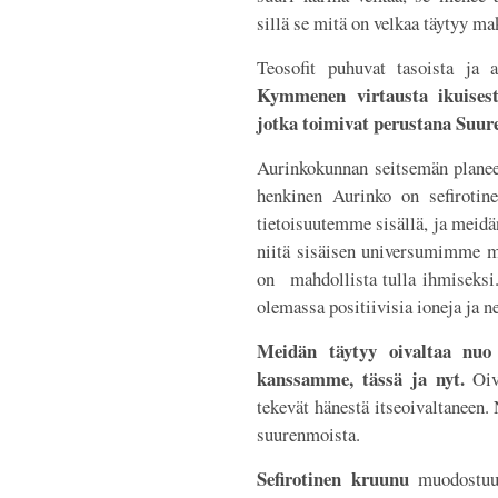
sillä se mitä on velkaa täytyy mak
Teosofit puhuvat tasoista ja a
Kymmenen virtausta ikuises
jotka toimivat perustana Suurel
Aurinkokunnan seitsemän planeet
henkinen Aurinko on sefiroti
tietoisuutemme sisällä, ja meidä
niitä sisäisen universumimme ma
on mahdollista tulla ihmiseksi.
olemassa positiivisia ioneja ja ne
Meidän täytyy oivaltaa nuo 
kanssamme, tässä ja nyt.
Oiva
tekevät hänestä itseoivaltaneen. 
suurenmoista.
Sefirotinen kruunu
muodostuu 