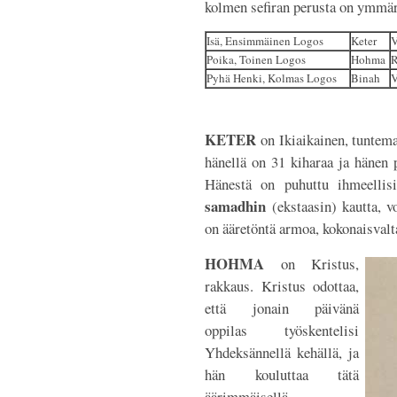
kolmen sefiran perusta on ymmär
Isä, Ensimmäinen Logos
Keter
V
Poika, Toinen Logos
Hohma
Pyhä Henki, Kolmas Logos
Binah
V
KETER
on Ikiaikainen, tunte
hänellä on 31 kiharaa ja hänen 
Hänestä on puhuttu ihmeellisi
samadhin
(ekstaasin) kautta, v
on ääretöntä armoa, kokonaisvalta
HOHMA
on Kristus,
rakkaus. Kristus odottaa,
että jonain päivänä
oppilas työskentelisi
Yhdeksännellä kehällä, ja
hän kouluttaa tätä
äärimmäisellä