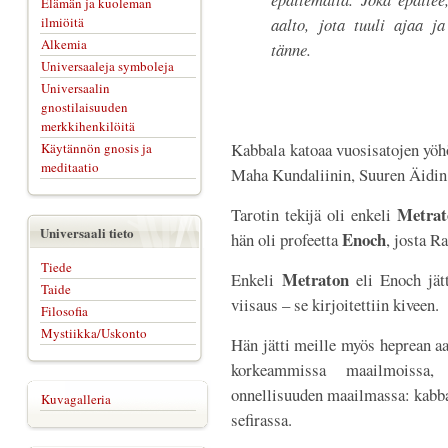
Elämän ja kuoleman
ilmiöitä
aalto, jota tuuli ajaa ja
Alkemia
tänne.
Universaaleja symboleja
Universaalin
gnostilaisuuden
merkkihenkilöitä
Kabbala katoaa vuosisatojen yö
Käytännön gnosis ja
meditaatio
Maha Kundaliinin, Suuren Äidin 
Metrat
Tarotin tekijä oli enkeli
Universaali tieto
Enoch
hän oli profeetta
, josta R
Tiede
Metraton
Enkeli
eli Enoch jätt
Taide
viisaus – se kirjoitettiin kiveen.
Filosofia
Mystiikka/Uskonto
Hän jätti meille myös heprean aa
korkeammissa maailmoissa, 
onnellisuuden maailmassa: kabba
Kuvagalleria
sefirassa.