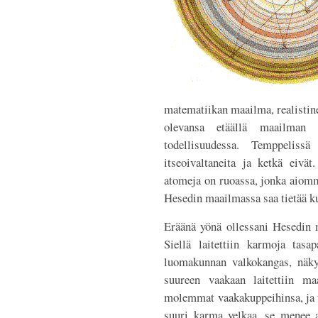
matematiikan maailma, realisti
olevansa etäällä maailman t
todellisuudessa. Temppelis
itseoivaltaneita ja ketkä eivät
atomeja on ruoassa, jonka aiomm
Hesedin maailmassa saa tietää k
Eräänä yönä ollessani Hesedin m
Siellä laitettiin karmoja tasa
luomakunnan valkokangas, näky
suureen vaakaan laitettiin m
molemmat vaakakuppeihinsa, ja v
suuri karma velkaa, se menee 