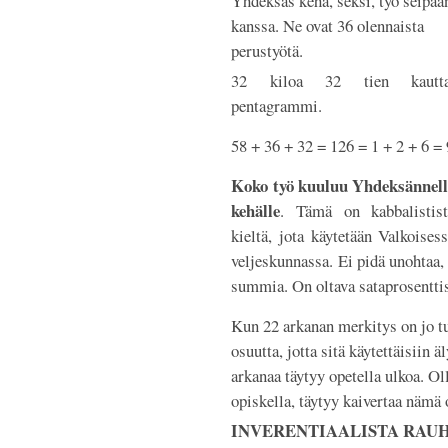
Yhdeksäs kehä, seksi, työ seipää
kanssa. Ne ovat 36 olennaista
perustyötä.
32 kiloa 32 tien kautta
pentagrammi.
58 + 36 + 32 = 126 = 1 + 2 + 6 = 
Koko työ kuuluu Yhdeksännell
kehälle
. Tämä on kabbalistist
kieltä, jota käytetään Valkoises
veljeskunnassa. Ei pidä unohtaa,
summia. On oltava sataprosentti
Kun 22 arkanan merkitys on jo t
osuutta, jotta sitä käytettäisiin 
arkanaa täytyy opetella ulkoa. Ol
opiskella, täytyy kaivertaa nämä 
INVERENTIAALISTA RAU