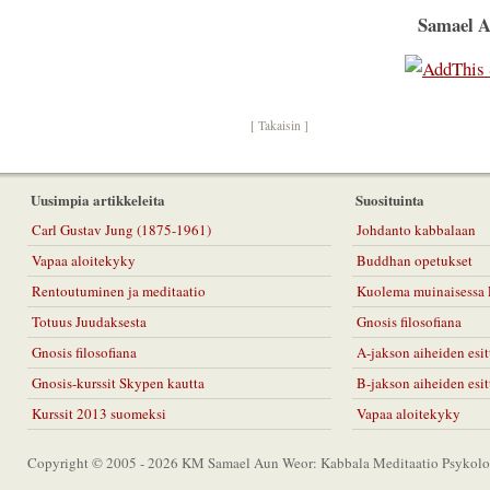
Samael 
[ Takaisin ]
Uusimpia artikkeleita
Suosituinta
Carl Gustav Jung (1875-1961)
Johdanto kabbalaan
Vapaa aloitekyky
Buddhan opetukset
Rentoutuminen ja meditaatio
Kuolema muinaisessa 
Totuus Juudaksesta
Gnosis filosofiana
Gnosis filosofiana
A-jakson aiheiden esit
Gnosis-kurssit Skypen kautta
B-jakson aiheiden esit
Kurssit 2013 suomeksi
Vapaa aloitekyky
Copyright © 2005 - 2026 KM Samael Aun Weor: Kabbala Meditaatio Psykolog