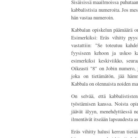
Sisäisissä maailmoissa puhutaan 
kabbalistisia numeroita. Jos me
hän vastaa numeroin.
Kabbalan opiskelun päämäärä on
Esimerkiksi: Eräs vihitty pyysi
vastattiin: "Se toteutuu kahd
fyysiseen kehoon ja uskoo k
esimerkiksi keskiviikko, seura
Oikeasti "8" on Jobin numero, j
joka on tietämätön, jää hämm
Kabbala on olennaista noiden m
On selvää, että kabbalististe
työstämisen kanssa. Noista opin
jäävät älyyn, menehdyttäessä ne 
ilmentävät itseään lapsuudesta as
Eräs vihitty halusi kerran tietä