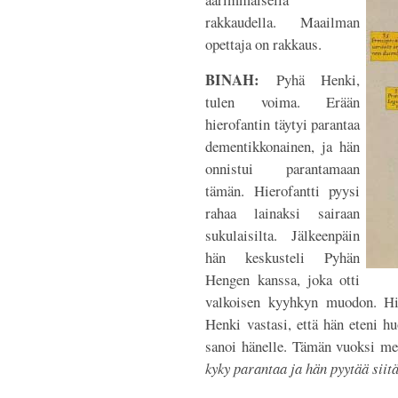
rakkaudella. Maailman
opettaja on rakkaus.
BINAH:
Pyhä Henki,
tulen voima. Erään
hierofantin täytyi parantaa
dementikkonainen, ja hän
onnistui parantamaan
tämän. Hierofantti pyysi
rahaa lainaksi sairaan
sukulaisilta. Jälkeenpäin
hän keskusteli Pyhän
Hengen kanssa, joka otti
valkoisen kyyhkyn muodon. Hie
Henki vastasi, että hän eteni h
sanoi hänelle. Tämän vuoksi mes
kyky parantaa ja hän pyytää siit