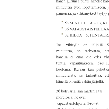
hänen gurunsa puhui hänelle kabb
minuuttia työn lopettamiseen, j
painoisia, ja vihkimykset täytyy 
58 MINUUTTIA = 13, 
36 VAPAUSTAISTELIJAA
32 KILOA = 5, PENTAG
Jos vihityllä on jäljellä 5
minuuttia, se tarkoittaa, ett
hänellä ei enää ole edes yht
tuntia vapautuakseen. 5+8=13
kuolema. Kerran kun puhutaa
minuuteista, se tarkoittaa, et
hänellä on enää vähän jäljellä.
36 bolivaria, san martinia tai
morelosia; he ovat
vapaustaistelijoita. 3+6=9,