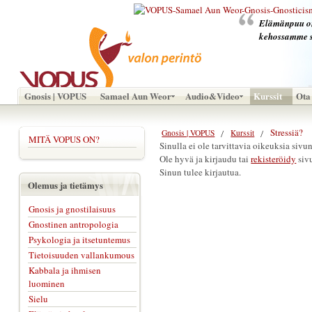
Elämänpuu on 
kehossamme 
Gnosis | VOPUS
Samael Aun Weor
Audio&Video
Kurssit
Ota 
Stressiä?
Gnosis | VOPUS
Kurssit
MITÄ VOPUS ON?
Sinulla ei ole tarvittavia oikeuksia sivu
Ole hyvä ja kirjaudu tai
rekisteröidy
sivu
Sinun tulee kirjautua.
Olemus ja tietämys
Gnosis ja gnostilaisuus
Gnostinen antropologia
Psykologia ja itsetuntemus
Tietoisuuden vallankumous
Kabbala ja ihmisen
luominen
Sielu