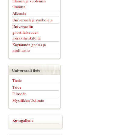
Elämän ja kuoleman
ilmiöitä
Alkemia
Universaaleja symboleja
Universaalin
gnostilaisuuden
merkkihenkilöitä
Käytännön gnosis ja
meditaatio
Universaali tieto
Tiede
Taide
Filosofia
Mystiikka/Uskonto
Kuvagalleria