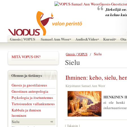
Järkeilijä on 
on kehno kuin 
Gnosis | VOPUS
Samael Aun Weor
Audio&Video
Kurssit
Ota 
Sielu
Gnosis | VOPUS
MITÄ VOPUS ON?
Sielu
Olemus ja tietämys
Ihminen: keho, sielu, he
Gnosis ja gnostilaisuus
Kirjoittanut Samael Aun Weor
Gnostinen antropologia
HENKINEN IHM
Psykologia ja itsetuntemus
ei ole henki
Tietoisuuden vallankumous
inkarnaatiossa 
Kabbala ja ihmisen
luominen
Sielu
[ Takaisin ]