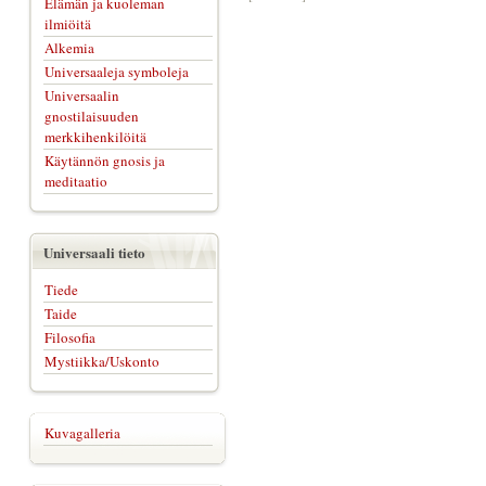
Elämän ja kuoleman
ilmiöitä
Alkemia
Universaaleja symboleja
Universaalin
gnostilaisuuden
merkkihenkilöitä
Käytännön gnosis ja
meditaatio
Universaali tieto
Tiede
Taide
Filosofia
Mystiikka/Uskonto
Kuvagalleria