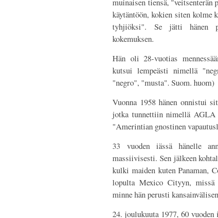
muinaisen tiensä, "veitsenterän p
käytäntöön, kokien siten kolme k
tyhjiöksi". Se jätti hänen 
kokemuksen.
Hän oli 28-vuotias mennessää
kutsui lempeästi nimellä "neg
"negro", "musta". Suom. huom)
Vuonna 1958 hänen onnistui sitt
jotka tunnettiin nimellä AGLA 
"Amerintian gnostinen vapautusl
33 vuoden iässä hänelle anne
massiivisesti. Sen jälkeen kohtal
kulki maiden kuten Panaman, Cos
lopulta Mexico Cityyn, missä 
minne hän perusti kansainvälise
24. joulukuuta 1977, 60 vuoden