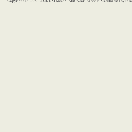
Copyright © 2005 - 2026 KM Samael Aun Weor: Kabbala Meditaatio Psykolog