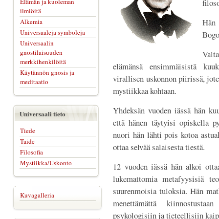
Elämän ja kuoleman
filos
ilmiöitä
Hän 
Alkemia
Universaaleja symboleja
Bogo
Universaalin
gnostilaisuuden
Valta
merkkihenkilöitä
elämänsä ensimmäisistä kuuka
Käytännön gnosis ja
virallisen uskonnon piirissä, jot
meditaatio
mystiikkaa kohtaan.
Yhdeksän vuoden iässä hän kuu
Universaali tieto
että hänen täytyisi opiskella p
Tiede
nuori hän lähti pois kotoa astuak
Taide
ottaa selvää salaisesta tiestä.
Filosofia
Mystiikka/Uskonto
12 vuoden iässä hän alkoi ottaa
lukemattomia metafyysisiä teo
suurenmoisia tuloksia. Hän mat
Kuvagalleria
menettämättä kiinnostustaan 
psykologisiin ja tieteellisiin kai