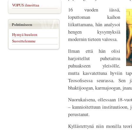
VOPUS ilmoittaa
16 vuoden iässä,
loputtoman kaihon
liikuttamana, hän analysoi
Pohtimiseen
hengen kysymyksiä
Hymyä huuleen
modernin tieteen valossa.
Suosittelemme
Ilman että hän olisi
harjoitellut puhetaitoa
puhuakseen yleisölle,
mutta kasvatettuna hyviin ta
Teosofisessa seurassa. Sen j
bhaktijoogan, karmajoogan, jnana
Nuorukaisena, ollessaan 18-vuot
– kunnioitettuun instituutioon,
perustanut.
Kyllästettynä niin monilla teor