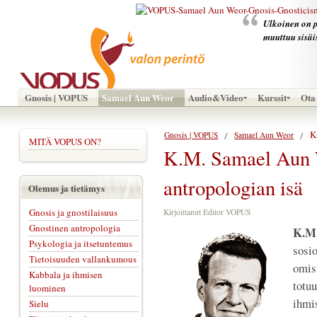
Ulkoinen on p
muuttuu sisäi
Gnosis | VOPUS
Samael Aun Weor
Audio&Video
Kurssit
Ota 
K
Gnosis | VOPUS
Samael Aun Weor
MITÄ VOPUS ON?
K.M. Samael Aun 
antropologian isä
Olemus ja tietämys
Gnosis ja gnostilaisuus
Kirjoittanut Editor VOPUS
Gnostinen antropologia
K.M
Psykologia ja itsetuntemus
sosi
Tietoisuuden vallankumous
omis
Kabbala ja ihmisen
totuu
luominen
ihm
Sielu