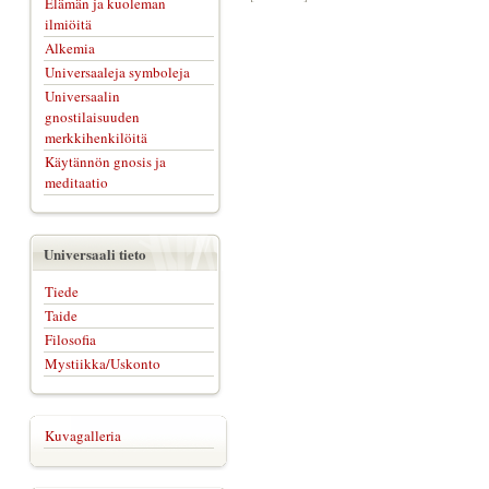
Elämän ja kuoleman
ilmiöitä
Alkemia
Universaaleja symboleja
Universaalin
gnostilaisuuden
merkkihenkilöitä
Käytännön gnosis ja
meditaatio
Universaali tieto
Tiede
Taide
Filosofia
Mystiikka/Uskonto
Kuvagalleria