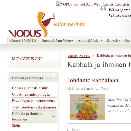
Elämänpuu on 
kehossamme 
Gnosis | VOPUS
Samael Aun Weor
Audio&Video
Kurssit
Ota 
Kabbala ja ihmisen 
Gnosis | VOPUS
MITÄ VOPUS ON?
Kabbala ja ihmisen 
Olemus ja tietämys
Johdanto kabbalaan
Gnosis ja gnostilaisuus
Kirjoittanut Samael Aun Weor
Gnostinen antropologia
"
Maailmankai
Psykologia ja itsetuntemus
mukaisesti. M
Tietoisuuden vallankumous
ovat eläviä ole
Kabbala ja ihmisen
luominen
Sielu
[ Takaisin ]