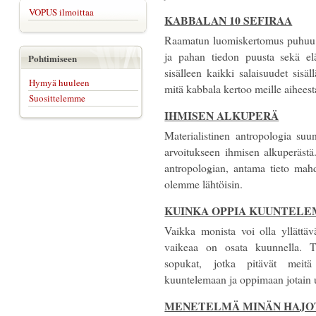
VOPUS ilmoittaa
KABBALAN 10 SEFIRAA
Raamatun luomiskertomus puhuu E
ja pahan tiedon puusta sekä e
Pohtimiseen
sisälleen kaikki salaisuudet sis
Hymyä huuleen
mitä kabbala kertoo meille aiheest
Suosittelemme
IHMISEN ALKUPERÄ
Materialistinen antropologia suun
arvoitukseen ihmisen alkuperästä.
antropologian, antama tieto mahd
olemme lähtöisin.
KUINKA OPPIA KUUNTEL
Vaikka monista voi olla yllättä
vaikeaa on osata kuunnella. T
sopukat, jotka pitävät mei
kuuntelemaan ja oppimaan jotain u
MENETELMÄ MINÄN HAJO