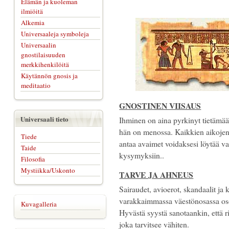
Elämän ja kuoleman
ilmiöitä
Alkemia
Universaaleja symboleja
Universaalin
gnostilaisuuden
merkkihenkilöitä
Käytännön gnosis ja
meditaatio
GNOSTINEN VIISAUS
Universaali tieto
Ihminen on aina pyrkinyt tietämää
hän on menossa. Kaikkien aikojen 
Tiede
antaa avaimet voidaksesi löytää v
Taide
kysymyksiin..
Filosofia
Mystiikka/Uskonto
TARVE JA AHNEUS
Sairaudet, avioerot, skandaalit ja
varakkaimmassa väestönosassa osoit
Kuvagalleria
Hyvästä syystä sanotaankin, että ri
joka tarvitsee vähiten.