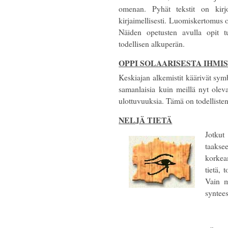
omenan. Pyhät tekstit on kirjo
kirjaimellisesti. Luomiskertomus 
Näiden opetusten avulla opit 
todellisen alkuperän.
OPPI SOLAARISESTA IHMI
Keskiajan alkemistit käärivät sy
samanlaisia kuin meillä nyt olev
ulottuvuuksia. Tämä on todelliste
NELJÄ TIETÄ
Jotkut
taaks
korkea
tietä, 
Vain m
syntee