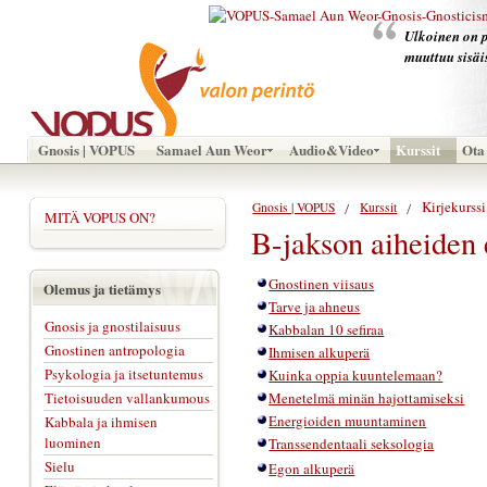
Ulkoinen on p
muuttuu sisäi
Gnosis | VOPUS
Samael Aun Weor
Audio&Video
Kurssit
Ota 
Kirjekurssi
Gnosis | VOPUS
Kurssit
MITÄ VOPUS ON?
B-jakson aiheiden e
Gnostinen viisaus
Olemus ja tietämys
Tarve ja ahneus
Gnosis ja gnostilaisuus
Kabbalan 10 sefiraa
Gnostinen antropologia
Ihmisen alkuperä
Psykologia ja itsetuntemus
Kuinka oppia kuuntelemaan?
Tietoisuuden vallankumous
Menetelmä minän hajottamiseksi
Energioiden muuntaminen
Kabbala ja ihmisen
luominen
Transsendentaali seksologia
Sielu
Egon alkuperä