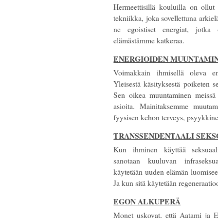
Hermeettisillä kouluilla on ollu
tekniikka, joka sovellettuna arkie
ne egoistiset energiat, jotka
elämästämme katkeraa.
ENERGIOIDEN MUUNTAMI
Voimakkain ihmisellä oleva e
Yleisestä käsityksestä poiketen s
Sen oikea muuntaminen meissä i
asioita. Mainitaksemme muutami
fyysisen kehon terveys, psyykkine
TRANSSENDENTAALI SEKS
Kun ihminen käyttää seksuaali
sanotaan kuuluvan infraseksua
käytetään uuden elämän luomiseen
Ja kun sitä käytetään regeneraati
EGON ALKUPERÄ
Monet uskovat, että Aatami ja E