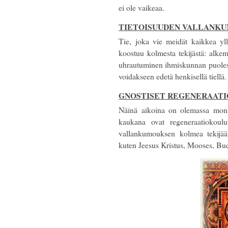
ei ole vaikeaa.
TIETOISUUDEN VALLANK
Tie, joka vie meidät kaikkea yl
koostuu kolmesta tekijästä: alke
uhrautuminen ihmiskunnan puolest
voidakseen edetä henkisellä tiellä.
GNOSTISET REGENERAAT
Näinä aikoina on olemassa monia
kaukana ovat regeneraatiokoulu
vallankumouksen kolmea tekijää.
kuten Jeesus Kristus, Mooses, Bu