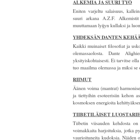
ALKEMIA JA SUURI TYÖ
Eniten varjeltu salaisuus, kallei
suuri arkana A.Z.F. Alkemistit 
muuttamaan lyijyn kullaksi ja lu
YHDEKSÄN DANTEN KEHÄ
Kaikki muinaiset filosofiat ja us
olemassaolosta. Dante Alighi
yksityiskohtaisesti. Ei tarvitse oll
tuo maailma olemassa ja miksi se
RIIMUT
Äänen voima (mantrat) harmonisest
ja tiettyihin esoteerisiin kehon 
kosmoksen energioita kehittyäksem
TIIBETILÄISET LUOSTARI
Tiibetin viisauden kehdosta on
voimakkaita harjoituksia, jotka p
vaurioituneita kudoksia. Näiden 