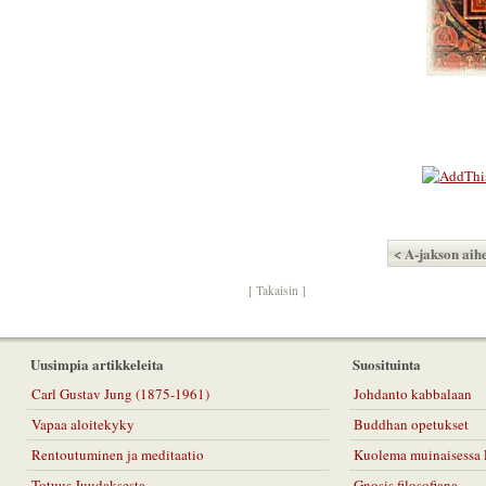
< A-jakson aihe
[ Takaisin ]
Uusimpia artikkeleita
Suosituinta
Carl Gustav Jung (1875-1961)
Johdanto kabbalaan
Vapaa aloitekyky
Buddhan opetukset
Rentoutuminen ja meditaatio
Kuolema muinaisessa 
Totuus Juudaksesta
Gnosis filosofiana