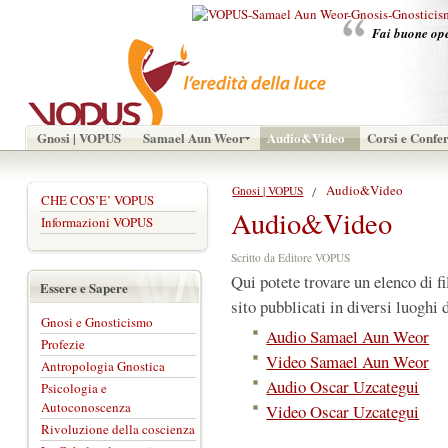
Fai buone oper
Gnosi | VOPUS
Samael Aun Weor
Audio&Video
Corsi e Confe
Audio&Video
Gnosi | VOPUS
CHE COS’E’ VOPUS
Audio&Video
Informazioni VOPUS
Scritto da Editore VOPUS
Qui potete trovare un elenco di f
Essere e Sapere
sito pubblicati in diversi luoghi 
Gnosi e Gnosticismo
Audio Samael Aun Weor
Profezie
Video Samael Aun Weor
Antropologia Gnostica
Audio Oscar Uzcategui
Psicologia e
Autoconoscenza
Video Oscar Uzcategui
Rivoluzione della coscienza