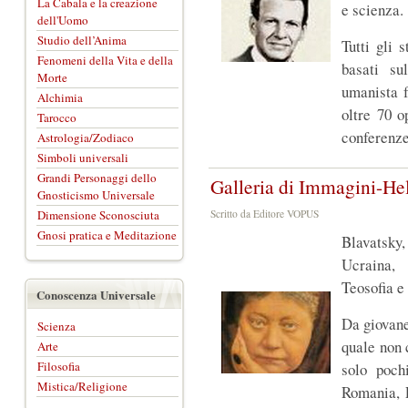
La Cabala e la creazione
e scienza.
dell'Uomo
Studio dell’Anima
Tutti gli 
Fenomeni della Vita e della
basati su
Morte
umanista f
Alchimia
oltre 70 o
Tarocco
conferenze
Astrologia/Zodiaco
Simboli universali
Grandi Personaggi dello
Galleria di Immagini-He
Gnosticismo Universale
Dimensione Sconosciuta
Scritto da Editore VOPUS
Gnosi pratica e Meditazione
Blavatsky
Ucraina, 
Teosofia e
Conoscenza Universale
Da giovane
Scienza
quale non 
Arte
Filosofia
solo poch
Mistica/Religione
Romania, P