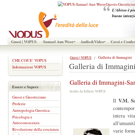
L'Abisso è pie
buone intenzi
Gnosi | VOPUS
Samael Aun Weor
Audio&Video
Corsi e Confe
Galleria di Immagini
Gnosi | VOPUS
CHE COS’E’ VOPUS
Galleria di Immagin
Informazioni VOPUS
Galleria di Immagini-S
Essere e Sapere
Scritto da Editore VOPUS
Gnosi e Gnosticismo
V.M. S
Il
Profezie
contempora
Antropologia Gnostica
intera vit
Psicologia e
all'umani
Autoconoscenza
Rivoluzione della coscienza
varie forme