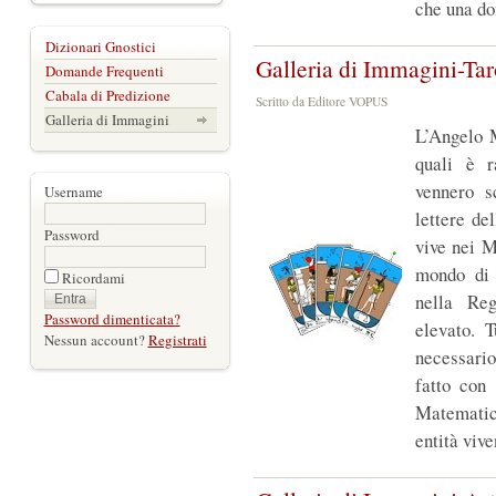
che una do
Dizionari Gnostici
Galleria di Immagini-Ta
Domande Frequenti
Cabala di Predizione
Scritto da Editore VOPUS
Galleria di Immagini
L’Angelo 
quali è r
vennero s
Username
lettere de
Password
vive nei M
mondo di 
Ricordami
nella Reg
Password dimenticata?
elevato. T
Nessun account?
Registrati
necessario
fatto con
Matematic
entità vive