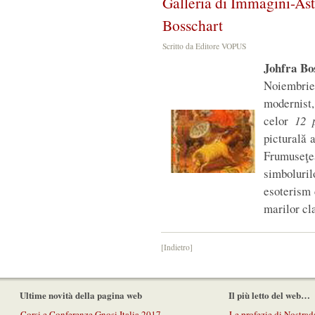
Galleria di Immagini-Ast
Bosschart
Scritto da Editore VOPUS
Johfra Bo
Noiembrie
modernist,
celor
12 
picturală 
Frumuseţe
simboluri
esoterism 
marilor cla
[Indietro]
Ultime novità della pagina web
Il più letto del web…
Corsi e Conferenze Gnosi Italia 2017
Le profezie di Nostra