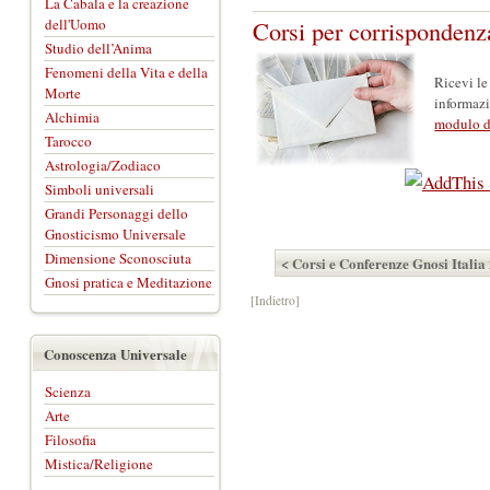
La Cabala e la creazione
dell'Uomo
Corsi per corrispondenz
Studio dell’Anima
Fenomeni della Vita e della
Ricevi le
Morte
informazi
Alchimia
modulo d
Tarocco
Astrologia/Zodiaco
Simboli universali
Grandi Personaggi dello
Gnosticismo Universale
Dimensione Sconosciuta
< Corsi e Conferenze Gnosi Italia
Gnosi pratica e Meditazione
[Indietro]
Conoscenza Universale
Scienza
Arte
Filosofia
Mistica/Religione