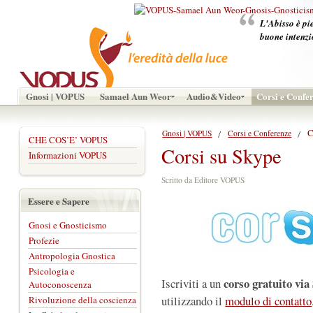
L'Abisso è pie
buone intenzi
Gnosi | VOPUS
Samael Aun Weor
Audio&Video
Corsi e Confe
C
Gnosi | VOPUS
Corsi e Conferenze
CHE COS’E’ VOPUS
Corsi su Skype
Informazioni VOPUS
Scritto da Editore VOPUS
Essere e Sapere
Gnosi e Gnosticismo
Profezie
Antropologia Gnostica
Psicologia e
corso gratuito via
Iscriviti a un
Autoconoscenza
utilizzando il
modulo di contatto
Rivoluzione della coscienza