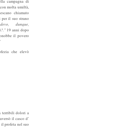
ella campagna di
 con molta umiltà,
escano chiamato
i per il suo strano
devo, dunque,
à?."
19 anni dopo
onobbe il povero
"
ofezia che elevò
terribili dolori a
aversò il casco d’
il profeta nel suo