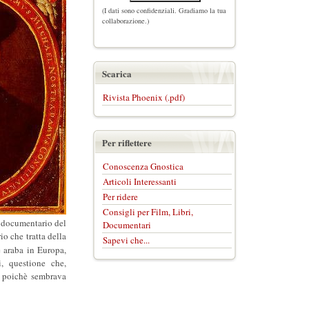
(I dati sono confidenziali. Gradiamo la tua
collaborazione.)
Scarica
Rivista Phoenix (.pdf)
Per riflettere
Conoscenza Gnostica
Articoli Interessanti
Per ridere
Consigli per Film, Libri,
 documentario del
Documentari
o che tratta della
Sapevi che...
e araba in Europa,
i, questione che,
o, poichè sembrava