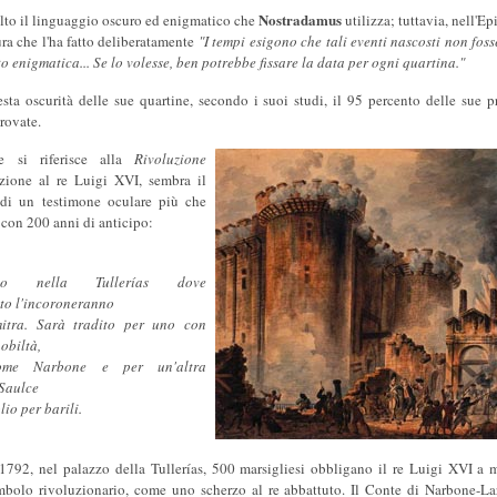
Nostradamus
lto il linguaggio oscuro ed enigmatico che
utilizza; tuttavia, nell'Ep
ura che l'ha fatto deliberatamente
"I tempi esigono che tali eventi nascosti non foss
o enigmatica... Se lo volesse, ben potrebbe fissare la data per ogni quartina."
sta oscurità delle sue quartine, secondo i suoi studi, il 95 percento delle sue p
rovate.
e si riferisce alla
Rivoluzione
azione al re Luigi XVI, sembra il
 di un testimone oculare più che
 con 200 anni di anticipo:
nno nella Tullerías dove
to l'incoroneranno
itra. Sarà tradito per uno con
nobiltà,
ome Narbone e per un'altra
Saulce
lio per barili.
1792, nel palazzo della Tullerías, 500 marsigliesi obbligano il re Luigi XVI a me
imbolo rivoluzionario, come uno scherzo al re abbattuto. Il Conte di Narbone-La