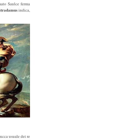
amato Saulce ferma
stradamus
indica,
ucca usuale dei re