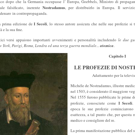
co dopo che la Germania occupasse l’ Europa, Goebbels, Ministro di propagand
Nostradamus
ale falsificato, inerente
, per distribuirlo in Europa. Il servizi
 denaro in contropropaganda.
I Secoli
a prima edizione de
, lo stesso autore assicura che nelle sue profezie si 
à e la sua fine.
ici versi appaiono importanti avvenimenti e personalità includendo
le due gu
w York, Parigi, Roma, Londra ed una terza guerra mondiale...
atomica
.
Capitolo I
LE PROFEZIE DI NOS
Adattamento per la televi
Michéle de Nostradamus, illustre medi
nel 1503, è considerato il maggiore vegg
Nel 1555 furono pubblicate le prime de
I Secoli
profezie, conosciute come
.
epoca le sue profezie cominciarono
esattezza, a tal punto che, per questa 
medico e consigliere del re.
La prima manifestazione pubblica del 