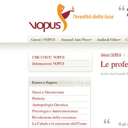
Gnosi | VOPUS
Samael Aun Weor
Audio&Video
C
Gnosi | VOPUS
CHE COS’E’ VOPUS
Le prof
Informazioni VOPUS
Scritto da Estuard
Essere e Sapere
Gnosi e Gnosticismo
Profezie
Antropologia Gnostica
Psicologia e Autoconoscenza
Rivoluzione della coscienza
La Cabala e la creazione dell'Uomo
"E gli