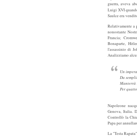
guerra, aveva abd
Luigi XVI quando 
Saulce era vendito
Relativamente a 
nonostante Nostra
Francia; Cromwe
Bonaparte, Hitle
l'assassinio di 
Analizziamo alcun
Un imperat
Da semplic
Manterrà i
Per quatt
Napoleone nacque
Genova, Italia. D
Controllò la Chie
Papa per annullar
La "Testa Rapata"