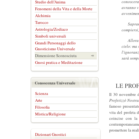
conosceran
Studio dell’Anima
avranno vi
Fenomeni della Vita e della Morte
avveniment
Alchimia
Tarocco
Sapran
Astrologia/Zodiaco
compiersi,
Simboli universali
Allora
Grandi Personaggi dello
cielo: ma 
Gnosticismo Universale
l'ignoranz
Dimensione Sconosciuta
sarà sempr
Gnosi pratica e Meditazione
Conoscenza Universale
LE PRO
Scienza
Il 30 novembre d
Arte
Profetizzò Nostra
famoso presentato
Filosofia
vita del profeta 
Mistica/Religione
coincise con la 
contemporaneament
promettere la rea
Dizionari Gnostici