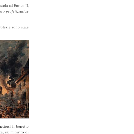
istola ad Enrico II,
ero profetizzati se
rofezie sono state
ttersi il berretto
ra, ex ministro di