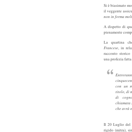
Si è biasimato mo
il veggente assic
non in forma molt
A dispetto di que
pienamente comp
La quartina ch
Francese
, in rel
racconto storico
una profezia fatta
Entrera
cinquecen
con un m
titolo, di 
di cogn
chiamata 
che avrà o
Il 20 Luglio del 
rigido (mitra), s