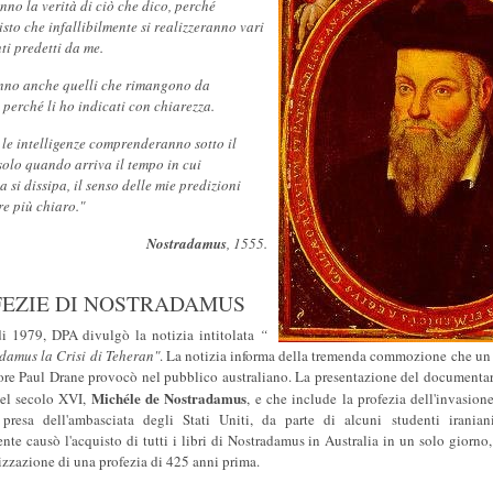
no la verità di ciò che dico, perché
sto che infallibilmente si realizzeranno vari
i predetti da me.
no anche quelli che rimangono da
 perché li ho indicati con chiarezza.
 le intelligenze comprenderanno sotto il
solo quando arriva il tempo in cui
a si dissipa, il senso delle mie predizioni
e più chiaro."
Nostradamus
, 1555.
FEZIE DI NOSTRADAMUS
i 1979, DPA divulgò la notizia intitolata
“
damus la Crisi di Teheran"
. La notizia informa della tremenda commozione che un
re Paul Drane provocò nel pubblico australiano. La presentazione del documentari
Michéle de Nostradamus
del secolo XVI,
, e che include la profezia dell'invasion
presa dell'ambasciata degli Stati Uniti, da parte di alcuni studenti iranian
e causò l'acquisto di tutti i libri di Nostradamus in Australia in un solo giorn
lizzazione di una profezia di 425 anni prima.