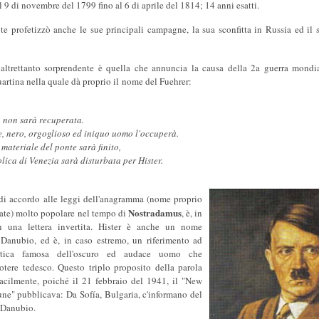
l 9 di novembre del 1799 fino al 6 di aprile del 1814; 14 anni esatti.
e profetizzò anche le sue principali campagne, la sua sconfitta in Russia ed il su
a altrettanto sorprendente è quella che annuncia la causa della 2a guerra mondi
artina nella quale dà proprio il nome del Fuehrer:
à non sarà recuperata.
, nero, orgoglioso ed iniquo uomo l'occuperà.
materiale del ponte sarà finito,
ica di Venezia sarà disturbata per Hister.
 di accordo alle leggi dell'anagramma (nome proprio
Nostradamus
ttate) molto popolare nel tempo di
, è, in
on una lettera invertita. Hister è anche un nome
 Danubio, ed è, in caso estremo, un riferimento ad
eristica famosa dell'oscuro ed audace uomo che
otere tedesco. Questo triplo proposito della parola
facilmente, poiché il 21 febbraio del 1941, il "New
ne" pubblicava: Da Sofía, Bulgaria, c'informano del
 Danubio.