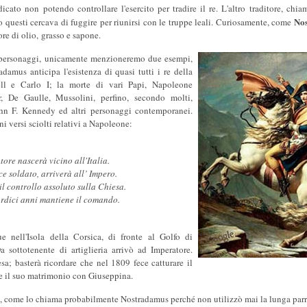
icato non potendo controllare l'esercito per tradire il re. L'altro traditore, chi
No
questi cercava di fuggire per riunirsi con le truppe leali. Curiosamente, come
re di olio, grasso e sapone.
personaggi, unicamente menzioneremo due esempi,
damus anticipa l'esistenza di quasi tutti i re della
ll e Carlo I; la morte di vari Papi, Napoleone
r, De Gaulle, Mussolini, perfino, secondo molti,
John F. Kennedy ed altri personaggi contemporanei.
i versi sciolti relativi a Napoleone:
ore nascerà vicino all'Italia.
e soldato, arriverà all’ Impero.
l controllo assoluto sulla Chiesa.
ordici anni mantiene il comando.
 nell'Isola della Corsica, di fronte al Golfo di
a sottotenente di artiglieria arrivò ad Imperatore.
sa; basterà ricordare che nel 1809 fece catturare il
e il suo matrimonio con Giuseppina.
, come lo chiama probabilmente Nostradamus perché non utilizzò mai la lunga parr