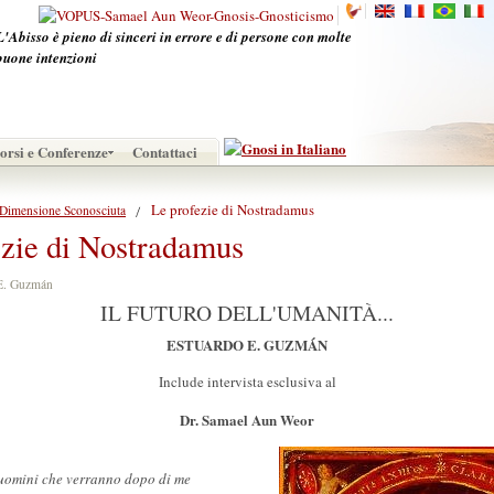
L'Abisso è pieno di sinceri in errore e di persone con molte
buone intenzioni
orsi e Conferenze
Contattaci
Le profezie di Nostradamus
Dimensione Sconosciuta
ezie di Nostradamus
o E. Guzmán
IL FUTURO DELL'UMANITÀ...
ESTUARDO E. GUZMÁN
Include intervista esclusiva al
Dr. Samael Aun Weor
 uomini che verranno dopo di me