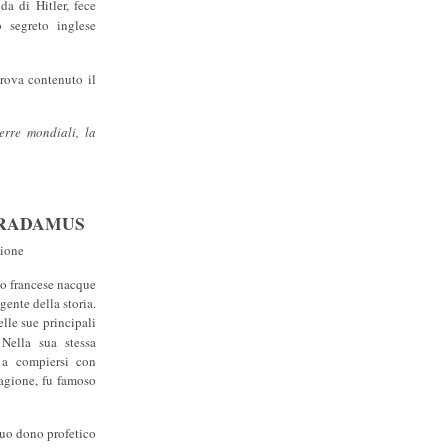
a di Hitler, fece
o segreto inglese
trova contenuto il
erre mondiali, la
TRADAMUS
sione
co francese nacque
ente della storia.
lle sue principali
 Nella sua stessa
 a compiersi con
ragione, fu famoso
suo dono profetico