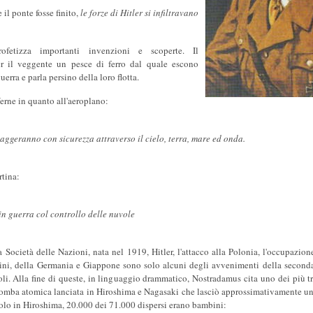
il ponte fosse finito,
le forze di Hitler si infiltravano
fetizza importanti invenzioni e scoperte. Il
r il veggente un pesce di ferro dal quale escono
uerra e parla persino della loro flotta.
erne in quanto all'aeroplano:
iaggeranno con sicurezza attraverso il cielo, terra, mare ed onda.
rtina:
n guerra col controllo delle nuvole
a Società delle Nazioni, nata nel 1919, Hitler, l'attacco alla Polonia, l'occupazion
ini, della Germania e Giappone sono solo alcuni degli avvenimenti della second
coli. Alla fine di queste, in linguaggio drammatico, Nostradamus cita uno dei più tr
 bomba atomica lanciata in Hiroshima e Nagasaki che lasciò approssimativamente u
 solo in Hiroshima, 20.000 dei 71.000 dispersi erano bambini: