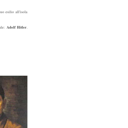
o esilio all'isola
Adolf Hitler
ale:
.