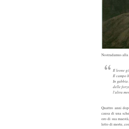
Nostradamus alla 
Il leone g
Il campo b
In gabbia 
delle forz
l'altra mo
Quattro anni dopo
causa di una sche
oro di sua maestà
letto di morte, co