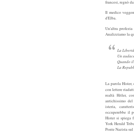
francesi, regnò da
Il medico veggent
d'Elba.
Un'altra profezi
Analizziamo la qu
La Libert
Un audace
Quando il 
La Repubbl
La parola Hister,
con lettere riada
realtà Hitler, c
antichissimo del
isteria, caratt
occuperebbe il p
Hister si spiega 
York Herald Tribu
Ponte Nazista sul