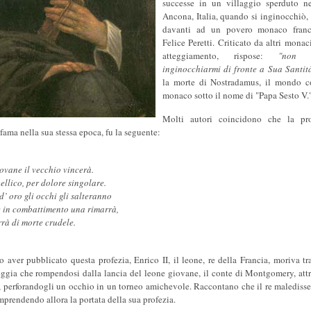
successe in un villaggio sperduto n
Ancona, Italia, quando si inginocchiò,
davanti ad un povero monaco franc
Felice Peretti. Criticato da altri monac
atteggiamento, rispose:
"non 
inginocchiarmi di fronte a Sua Santit
la morte di Nostradamus, il mondo c
monaco sotto il nome di "Papa Sesto V.
Molti autori coincidono che la pr
fama nella sua stessa epoca, fu la seguente:
iovane il vecchio vincerà.
ellico, per dolore singolare.
d’ oro gli occhi gli salteranno
e in combattimento una rimarrà,
rrà di morte crudele.
 aver pubblicato questa profezia, Enrico II, il leone, re della Francia, moriva tra 
ggia che rompendosi dalla lancia del leone giovane, il conte di Montgomery, attr
, perforandogli un occhio in un torneo amichevole. Raccontano che il re maledisse 
mprendendo allora la portata della sua profezia.