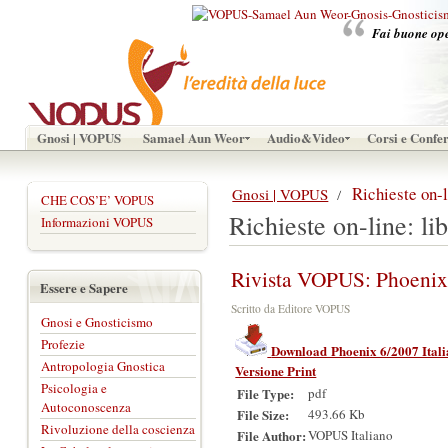
Fai buone oper
Gnosi | VOPUS
Samael Aun Weor
Audio&Video
Corsi e Confe
Richieste on-l
Gnosi | VOPUS
CHE COS’E’ VOPUS
Richieste on-line: li
Informazioni VOPUS
Rivista VOPUS: Phoeni
Essere e Sapere
Scritto da Editore VOPUS
Gnosi e Gnosticismo
Profezie
Download Phoenix 6/2007 Ital
Antropologia Gnostica
Versione Print
Psicologia e
File Type:
pdf
Autoconoscenza
File Size:
493.66 Kb
Rivoluzione della coscienza
File Author:
VOPUS Italiano