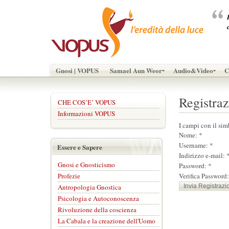
Gnosi | VOPUS
Samael Aun Weor
Audio&Video
C
Registra
CHE COS’E’ VOPUS
Informazioni VOPUS
I campi con il sim
Nome: *
Username: *
Essere e Sapere
Indirizzo e-mail: 
Gnosi e Gnosticismo
Password: *
Profezie
Verifica Password:
Antropologia Gnostica
Psicologia e Autoconoscenza
Rivoluzione della coscienza
La Cabala e la creazione dell'Uomo