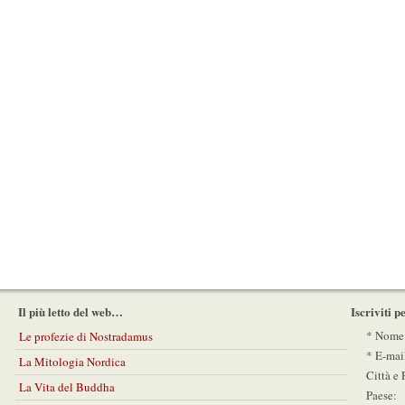
Il più letto del web…
Iscriviti 
* Nome
Le profezie di Nostradamus
* E-mai
La Mitologia Nordica
Città e 
La Vita del Buddha
Paese: