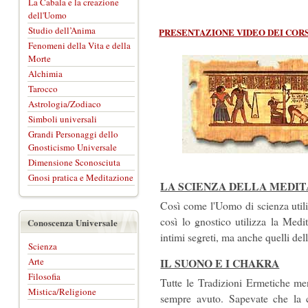
La Cabala e la creazione
dell'Uomo
Studio dell’Anima
PRESENTAZIONE VIDEO DEI CORSI
Fenomeni della Vita e della
Morte
Alchimia
Tarocco
Astrologia/Zodiaco
Simboli universali
Grandi Personaggi dello
Gnosticismo Universale
Dimensione Sconosciuta
Gnosi pratica e Meditazione
LA SCIENZA DELLA MEDI
Così come l'Uomo di scienza utili
così lo gnostico utilizza la Medi
Conoscenza Universale
intimi segreti, ma anche quelli del
Scienza
Arte
IL SUONO E I CHAKRA
Filosofia
Tutte le Tradizioni Ermetiche me
Mistica/Religione
sempre avuto. Sapevate che la