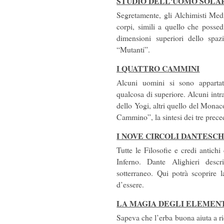
STUDIO DELL'UOMO SOLA
Segretamente, gli Alchimisti Medi
corpi, simili a quello che posse
dimensioni superiori dello spaz
“Mutanti”.
I QUATTRO CAMMINI
Alcuni uomini si sono appartat
qualcosa di superiore. Alcuni intr
dello Yogi, altri quello del Mona
Cammino”, la sintesi dei tre prece
I NOVE CIRCOLI DANTESCH
Tutte le Filosofie e credi antichi
Inferno. Dante Alighieri desc
sotterraneo. Qui potrà scoprire 
d’essere.
LA MAGIA DEGLI ELEMEN
Sapeva che l’erba buona aiuta a ri