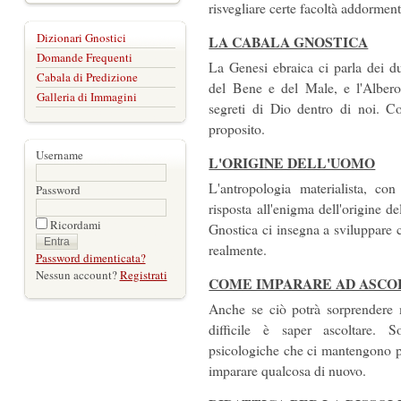
risvegliare certe facoltà addorment
Dizionari Gnostici
LA CABALA GNOSTICA
Domande Frequenti
La Genesi ebraica ci parla dei du
Cabala di Predizione
del Bene e del Male, e l'Albero 
Galleria di Immagini
segreti di Dio dentro di noi. C
proposito.
Username
L'ORIGINE DELL'UOMO
L'antropologia materialista, co
Password
risposta all'enigma dell'origine d
Ricordami
Gnostica ci insegna a sviluppare 
realmente.
Password dimenticata?
Nessun account?
Registrati
COME IMPARARE AD ASCO
Anche se ciò potrà sorprendere mo
difficile è saper ascoltare. 
psicologiche che ci mantengono pr
imparare qualcosa di nuovo.