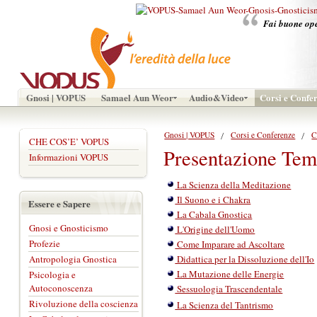
Fai buone oper
Gnosi | VOPUS
Samael Aun Weor
Audio&Video
Corsi e Confe
Gnosi | VOPUS
Corsi e Conferenze
C
CHE COS’E’ VOPUS
Presentazione Tem
Informazioni VOPUS
La Scienza della Meditazione
Il Suono e i Chakra
Essere e Sapere
La Cabala Gnostica
Gnosi e Gnosticismo
L'Origine dell'Uomo
Profezie
Come Imparare ad Ascoltare
Antropologia Gnostica
Didattica per la Dissoluzione dell'Io
La Mutazione delle Energie
Psicologia e
Autoconoscenza
Sessuologia Trascendentale
Rivoluzione della coscienza
La Scienza del Tantrismo