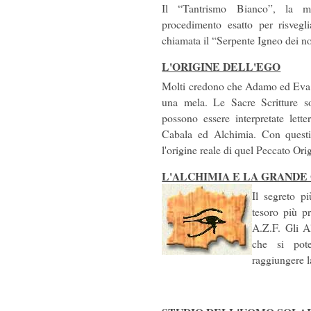
Il “Tantrismo Bianco”, la men
procedimento esatto per risvegli
chiamata il “Serpente Igneo dei no
L'ORIGINE DELL'EGO
Molti credono che Adamo ed Eva f
una mela. Le Sacre Scritture so
possono essere interpretate lett
Cabala ed Alchimia. Con questi
l'origine reale di quel Peccato Ori
L'ALCHIMIA E LA GRANDE
Il segreto pi
tesoro più p
A.Z.F. Gli A
che si pot
raggiungere l