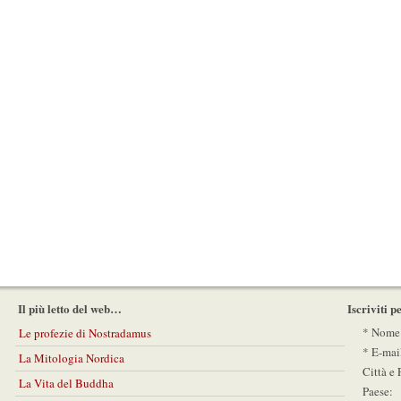
Il più letto del web…
Iscriviti 
* Nome
Le profezie di Nostradamus
* E-mai
La Mitologia Nordica
Città e 
La Vita del Buddha
Paese: