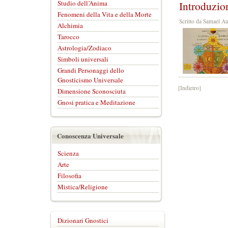
Studio dell’Anima
Introduzio
Fenomeni della Vita e della Morte
Scritto da Samael 
Alchimia
Tarocco
Astrologia/Zodiaco
Simboli universali
Grandi Personaggi dello
Gnosticismo Universale
[Indietro]
Dimensione Sconosciuta
Gnosi pratica e Meditazione
Conoscenza Universale
Scienza
Arte
Filosofia
Mistica/Religione
Dizionari Gnostici