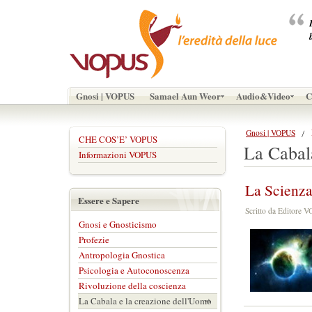
Gnosi | VOPUS
Samael Aun Weor
Audio&Video
C
Gnosi | VOPUS
CHE COS’E’ VOPUS
La Cabal
Informazioni VOPUS
La Scienza
Essere e Sapere
Scritto da Editore
Gnosi e Gnosticismo
Profezie
Antropologia Gnostica
Psicologia e Autoconoscenza
Rivoluzione della coscienza
La Cabala e la creazione dell'Uomo