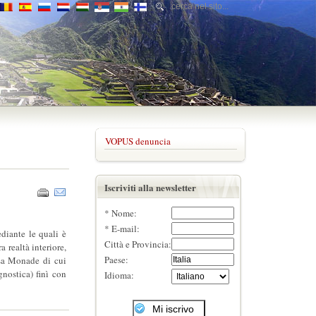
VOPUS denuncia
Iscriviti alla newsletter
* Nome:
* E-mail:
diante le quali è
Città e Provincia:
 realtà interiore,
Paese:
ssa Monade di cui
nostica) finì con
Idioma: