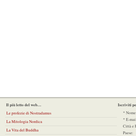
Il più letto del web…
Iscriviti 
* Nome
Le profezie di Nostradamus
* E-mai
La Mitologia Nordica
Città e 
La Vita del Buddha
Paese: