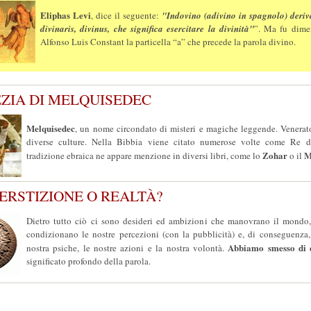
Eliphas Levi
, dice il seguente:
"Indovino (adivino in spagnolo) deriv
divinaris, divinus, che significa esercitare la divinità"
”. Ma fu dimen
Alfonso Luis Constant la particella “a” che precede la parola divino.
EZIA DI MELQUISEDEC
Melquisedec
, un nome circondato di misteri e magiche leggende. Venerat
diverse culture. Nella Bibbia viene citato numerose volte come Re d
Zohar
M
tradizione ebraica ne appare menzione in diversi libri, come lo
o il
PERSTIZIONE O REALTÀ?
Dietro tutto ciò ci sono desideri ed ambizioni che manovrano il mondo
condizionano le nostre percezioni (con la pubblicità) e, di conseguenza
Abbiamo smesso di e
nostra psiche, le nostre azioni e la nostra volontà.
significato profondo della parola.