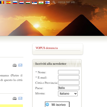
VOPUS denuncia
Iscriviti alla newsletter
* Nome:
manus (Pietro il
* E-mail:
i questo la città
Città e Provincia:
Paese:
Idioma: