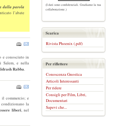
(I dati sono confidenziali. Gradiamo la tua
a dalla parola
collaborazione.)
ticato l’abate
Scarica
Rivista Phoenix (.pdf)
o e conosciuto in
i Salem, e nella
Per riflettere
idrash Rabba
.
Conoscenza Gnostica
Articoli Interessanti
Per ridere
Consigli per Film, Libri,
, il commercio; e
Documentari
, condizionano la
Sapevi che...
ssere liberi
, nel