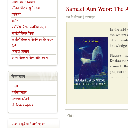
आत्मा का अध्ययन
Samael Aun Weor: The 
जीवन और मृत्यु के रूप
एल्केमी
इस के लेख़क हैं सम्पादक
तेरोत
ज्योतिष विद्या/ ज्योतिष चक्र
In the mid 
सार्वलौकिक चिन्ह
the writers
सार्वलौकिक नोस्तिसिस्म के महान
of an esot
गुण
knowledge a
अज्ञात आयाम
Figures 
अभ्यासिक नोसिस और ध्यान
Krishnamur
warned th
preparation
विश्व्य ज्ञान
"superior t
कला
दर्शनशास्त्र
रहस्यवाद/धर्म
नोस्टिक शब्दकोष
[ पीछे ]
अक्सर पूछे जाने वाले प्रश्न