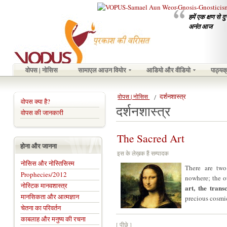
हमें एक क्षण से 
अनंत आज
वोपस | नोसिस
सामाएल आउन वियोर
आडियो और वीडियो
पाठ्यक
दर्शनशास्त्र
वोपस | नोसिस
वोपस क्या है?
दर्शनशास्त्र
वोपस की जानकारी
The Sacred Art
होना और जानना
इस के लेख़क हैं सम्पादक
नोसिस और नोस्तिसिस्म
There are two
Prophecies/2012
nowhere; the o
नोस्टिक मानवशास्त्र
art, the trans
मानसिकता और आत्मज्ञान
precious cosmic
चेतना का परिवर्तन
काबलाह और मनुष्य की रचना
[ पीछे ]