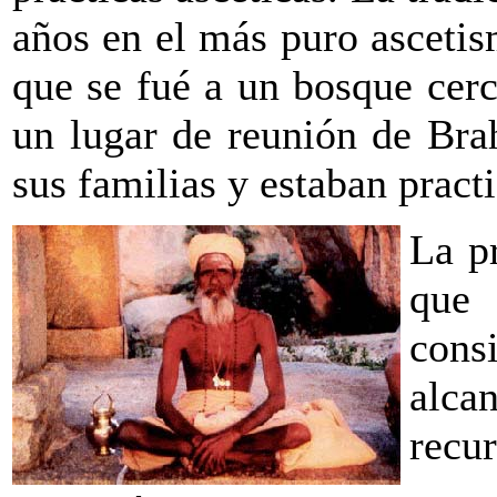
años en el más puro asceti
que se fué a un bosque cerc
un lugar de reunión de Br
sus familias y estaban pract
La p
que
cons
alca
recur