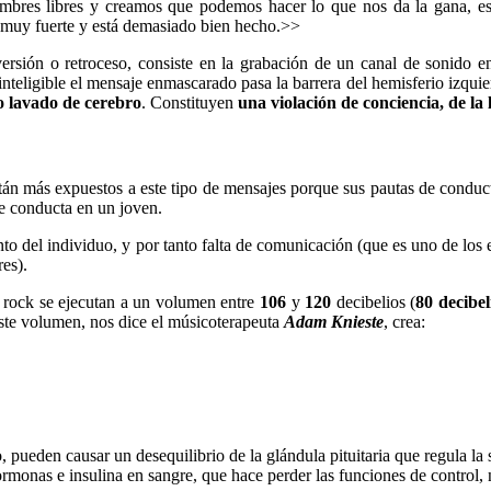
es libres y creamos que podemos hacer lo que nos da la gana, est
muy fuerte y está demasiado bien hecho.>>
sión o retroceso, consiste en la grabación de un canal de sonido en s
nteligible el mensaje enmascarado pasa la barrera del hemisferio izquier
 lavado de cerebro
. Constituyen
una violación de conciencia, de la 
stán más expuestos a este tipo de mensajes porque sus pautas de condu
e conducta en un joven.
to del individuo, y por tanto falta de comunicación (que es uno de los 
res).
e rock se ejecutan a un volumen entre
106
y
120
decibelios (
80 decibel
 este volumen, nos dice el músicoterapeuta
Adam Knieste
, crea:
jo, pueden causar un desequilibrio de la glándula pituitaria que regula 
rmonas e insulina en sangre, que hace perder las funciones de control, 