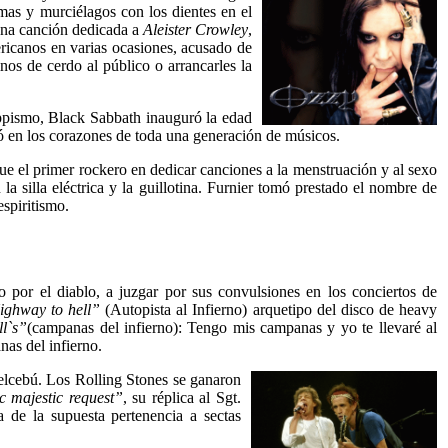
mas y murciélagos con los dientes en el
una canción dedicada a
Aleister Crowley
,
ricanos en varias ocasiones, acusado de
tinos de cerdo al público o arrancarles la
hippismo, Black Sabbath inauguró la edad
ió en los corazones de toda una generación de músicos.
fue el primer rockero en dedicar canciones a la menstruación y al sexo
a silla eléctrica y la guillotina. Furnier tomó prestado el nombre de
spiritismo.
 por el diablo, a juzgar por sus convulsiones en los conciertos de
ighway to hell”
(Autopista al Infierno) arquetipo del disco de heavy
ll`s”
(campanas del infierno): Tengo mis campanas y yo te llevaré al
nas del infierno.
Belcebú. Los Rolling Stones se ganaron
c majestic request”
, su réplica al Sgt.
 de la supuesta pertenencia a sectas