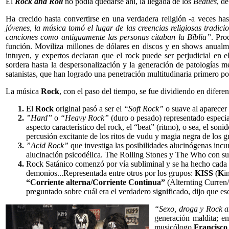
El
Rock and Roll
no podía quedarse ahí, la llegada de los
Beatles
, d
Ha crecido hasta convertirse en una verdadera religión -a veces ha
jóvenes, la música tomó el lugar de las creencias religiosas tradici
canciones como antiguamente las personas citaban la Bïblia”
. Pro
función. Moviliza millones de dólares en discos y en shows anualm
intuyen, y expertos declaran que el rock puede ser perjudicial en 
sordera hasta la despersonalización y la generación de patologías m
satanistas, que han logrado una penetración multitudinaria primero por
La música
Rock
, con el paso del tiempo, se fue dividiendo en diferen
El
Rock
original pasó a ser el
“Soft Rock”
o suave al aparecer 
”Hard”
o
“Heavy Rock”
(duro o pesado) representado especia
aspecto característico del rock, el “beat” (ritmo), o sea, el so
percusión excitante de los ritos de vudu y magia negra de los g
”Acid Rock”
que investiga las posibilidades alucinógenas incu
alucinación psicodélica. The Rolling Stones y The Who con su
Rock Satánico comenzó por vía subliminal y se ha hecho cada v
demonios...Representada entre otros por los grupos:
KISS
(
K
i
“Corriente alterna/Corriente Continua”
(Alternting Curren/
preguntado sobre cuál era el verdadero significado, dijo que e
“Sexo, droga y Rock a
generación maldita; e
musicólogo
Francisco