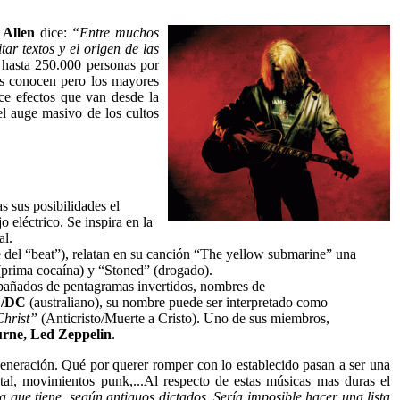
 Allen
dice:
“Entre muchos
ar textos y el origen de las
 hasta 250.000 personas por
os conocen pero los mayores
ce efectos que van desde la
el auge masivo de los cultos
 sus posibilidades el
 eléctrico. Se inspira en la
al.
e del “beat”), relatan en su canción “The yellow submarine” una
(prima cocaína) y “Stoned” (drogado).
mpañados de pentagramas invertidos, nombres de
/DC
(australiano), su nombre puede ser interpretado como
Christ”
(Anticristo/Muerte a Cristo). Uno de sus miembros,
rne, Led Zeppelin
.
eneración. Qué por querer romper con lo establecido pasan a ser una
al, movimientos punk,...Al respecto de estas músicas mas duras el
 que tiene, según antiguos dictados. Sería imposible hacer una lista