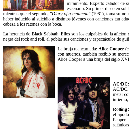
miramiento. Experto catador de s
escenario. Su primer disco en sol
mientras que el segundo,
"Diary of a madman"
(1981), toma su nomb
haber inducido al suicidio a distintos jóvenes con canciones tan e
cabeza a los ratones con la boca.
La herencia de Black Sabbath: Ellos son los culpables de la afición 
negra del rock and roll, al poblar sus canciones y espectáculos de g
La bruja reencarnada:
Alice Cooper
(e
con muertos, también recibió su mereci
Alice Cooper a una bruja del siglo XVI
AC/DC
AC/DC. Y
metal co
infierno,
Rolling 
el apod
Peppers 
satánica