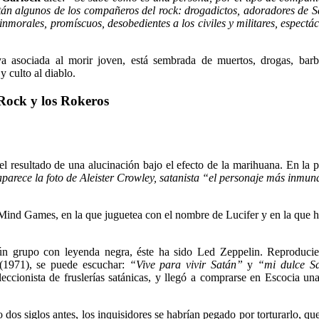
án algunos de los compañeros del rock: drogadictos, adoradores de Sa
inmorales, promíscuos, desobedientes a los civiles y militares, espectá
va asociada al morir joven, está sembrada de muertos, drogas, barbit
y culto al diablo.
Rock y los Rokeros
el resultado de una alucinación bajo el efecto de la marihuana. En la p
aparece la foto de Aleister Crowley, satanista “el personaje más inmu
ind Games, en la que juguetea con el nombre de Lucifer y en la que hay
gún grupo con leyenda negra, éste ha sido Led Zeppelin. Reproduci
 (1971), se puede escuchar:
“Vive para vivir Satán”
y
“mi dulce Sa
leccionista de fruslerías satánicas, y llegó a comprarse en Escocia u
 dos siglos antes, los inquisidores se habrían pegado por torturarlo, q