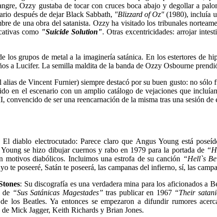
angre, Ozzy gustaba de tocar con cruces boca abajo y degollar a palo
itario después de dejar Black Sabbath,
"Blizzard of Oz"
(1980), incluía 
re de una obra del satanista. Ozzy ha visitado los tribunales norteame
ducativas como
"Suicide Solution"
. Otras excentricidades: arrojar intes
de los grupos de metal a la imaginería satánica. En los estertores de 
uiños a Lucifer. La semilla maldita de la banda de Ozzy Osbourne prend
l alias de Vincent Furnier) siempre destacó por su buen gusto: no sólo 
do en el escenario con un amplio catálogo de vejaciones que incluían l
I, convencido de ser una reencarnación de la misma tras una sesión de e
: El diablo electrocutado: Parece claro que Angus Young está poseído
oung se hizo dibujar cuernos y rabo en 1979 para la portada de
“H
n motivos diabólicos. Incluimos una estrofa de su canción
“Hell`s Be
 yo te poseeré, Satán te poseerá, las campanas del infierno, sí, las campa
Stones
: Su discografía es una verdadera mina para los aficionados a 
o de
“Sus Satánicas Magestades”
tras publicar en 1967
“Their satani
de los Beatles. Ya entonces se empezaron a difundir rumores acerca
s de Mick Jagger, Keith Richards y Brian Jones.