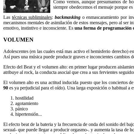
Como vemos, aunque presumamos de hombr
siempre obedecemos el mensaje porque es 
Las
técnicas subliminales
:
backmasking
o enmascaramiento por inver
mecanismos mentales de asimilación de estos mensajes, pero al ser ini
emotivo, instintivo e inconsciente. Es
una forma de programación o
VOLUMEN
Adolescentes (en las cuales está mas activo el hemisferio derecho) e
Así pues una música puede producir graves e inconcientes cambios d
Efecto del Beat y el volumen alto: en primer lugar producen aislamien
atribuye al rock, la conducta asocial que crea a sus fervientes seguido
El volumen alto es una actitud inducida puesto que los conciertos d
90
es ya perjudicial para el oído). Una larga exposición o habitual a
hostilidad
agotamiento
pánico
hipertensión...
El efecto beat de la bateria y la frecuencia de onda del sonido del ba
sexual- que puede llegar a producir orgasmo-. y aumenta la tasa de ho