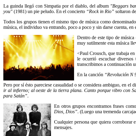
La guinda llegó con Simpatia por el diablo, del album
"Beggars ba
you"
(1981) un pie peludo. En el concierto
“Rock in Rio”
soltaron de
Todos los grupos tienen el mismo tipo de música como denominador 
música, el individuo va entrando, poco a poco y sin darse cuenta, en
Dentro de este tipo de música 
muy sutilmente esta música lle
<Paul Crousch, que trabaja en
le ocurrió escuchar diversos
transcribimos a continuación u
En la canción
“Revolución N 
Pero por sí ésto pareciese casualidad o se considera ambiguo, en el d
ir al infierno; al oeste de la tierra plana. Canto porque vibro con S
para Satán”
.
En otros grupos encontramos frases como
Dios, Dios”
. (Luego una tremenda carcaja
Cualquier persona que quiera corroborar es
mensajes.