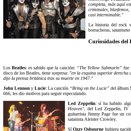
completa, más aquí est
criminales, blasfemos, 
casi interminable."
La historia del rock 
borracheras, satanismo 
Curiosidades del 
Los
Beatles
: es sabido que la canción:
“The Yellow Submarin”
fue 
disco de los Beatles, tiene sorpresa:
"en la esquina superior derecha 
dijo la prensa británica tras su muerte en 1947."
John Lennon
y
Lucie
: La canción
“Bring on the Lucie”
del álbum M
666, les dio motivos para seguir especulando.
Led Zeppelin
: sí ha habido al
Heaven"
, del Led Zeppelin, IV
guitarrista Jimmy Page fue un co
satanista Aleister Crowley.
Sí
Ozzy Osbourne
hubiera nacido