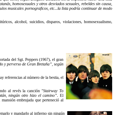
tanás, homosexuales y otros desviados sexuales, rebeldes sin causa,
culos musicales pornograficos, etc...la lista podría continuar de modo
úricos, alcohol, suicidios, disparos, violaciones, homosexualismo,
ortada del Sgt. Peppers (1967), el gran
ndo y perverso de Gran Bretaña”, según
 referencias al número de la bestia, el
endo al revés la canción
"Stairway To
tán, ningún otro hizo el camino”
. El
na mansión embrujada que perteneció al
uemarlo y mandarlo al infierno sin ningún