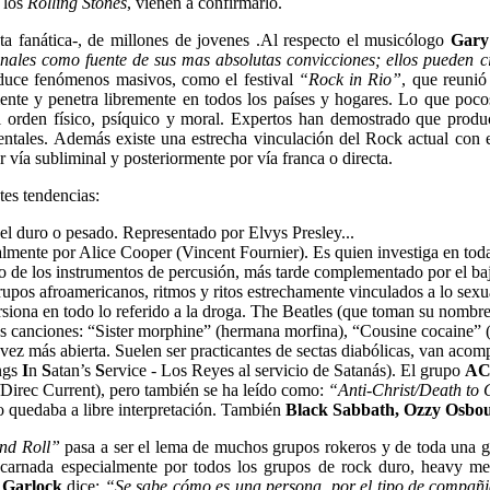
e los
Rolling Stones
, vienen a confirmarlo.
sta fanática-, de millones de jovenes .Al respecto el musicólogo
Gary
onales como fuente de sus mas absolutas convicciones; ellos pueden cit
duce fenómenos masivos, como el festival
“Rock in Rio”
, que reunió
ente y penetra libremente en todos los países y hogares. Lo que poc
el orden físico, psíquico y moral. Expertos han demostrado que produ
entales. Además existe una estrecha vinculación del Rock actual con 
 vía subliminal y posteriormente por vía franca o directa.
tes tendencias:
el duro o pesado. Representado por Elvys Presley...
lmente por Alice Cooper (Vincent Fournier). Es quien investiga en todas
nido de los instrumentos de percusión, más tarde complementado por el bajo
rupos afroamericanos, ritmos y ritos estrechamente vinculados a lo sexu
rsiona en todo lo referido a la droga. The Beatles (que toman su nombr
s canciones: “Sister morphine” (hermana morfina), “Cousine cocaine” 
ez más abierta. Suelen ser practicantes de sectas diabólicas, van aco
ngs
I
n
S
atan’s
S
ervice - Los Reyes al servicio de Satanás). El grupo
AC
Direc Current), pero también se ha leído como:
“Anti-Christ/Death to 
so quedaba a libre interpretación. También
Black Sabbath, Ozzy Osbou
nd Roll”
pasa a ser el lema de muchos grupos rokeros y de toda una g
ncarnada especialmente por todos los grupos de rock duro, heavy met
 Garlock
dice:
“Se sabe cómo es una persona, por el tipo de compañia