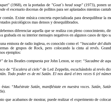
nquet"
(1968), en la portadas de
"Goat`s head soup"
(1973), ponen un
sde el escenario docenas de pollitos para ser aplastados mientras canta
común. Existe música concreta especializada para desequilibrar la me
 estados psicológicos mas densos y desequilibrados.
debemos diferenciar aquella que se realiza con pleno conocimiento, diri
va grabada en su interior mensajes negativos en algunos casos de tipo 
 una emisora de radio inglesa, es conocido como el
“buscador del diab
 temas de grupos de Rock, pero colocando la cinta al revés. Grand
nos ejemplos:
9”
de los Beatles compuesta por John Lenon, se oye:
“Sacadme de aqu
isco de
“Escalera al cielo”
de Led Zeppelin, escuchándolo al revés dic
atán. Todo poder es de mi Satán. El nos dará el tres veces 6 (el número
 éstas:
“Muéstrate Satán, manifiéstate en nuestra voces. Satán, Satán
da).
to que acabamos de mostrar, puede realizar el experimento de colocar l