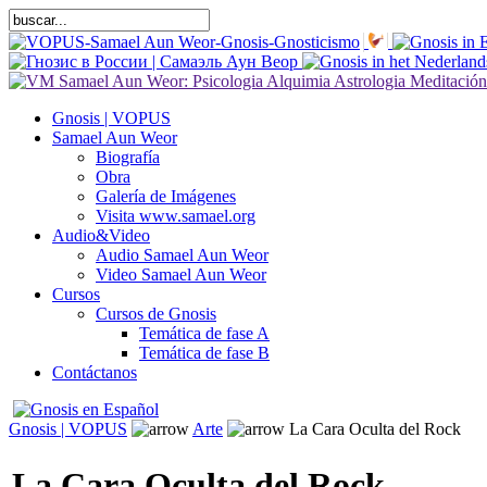
Gnosis | VOPUS
Samael Aun Weor
Biografía
Obra
Galería de Imágenes
Visita www.samael.org
Audio&Video
Audio Samael Aun Weor
Video Samael Aun Weor
Cursos
Cursos de Gnosis
Temática de fase A
Temática de fase B
Contáctanos
Gnosis | VOPUS
Arte
La Cara Oculta del Rock
La Cara Oculta del Rock