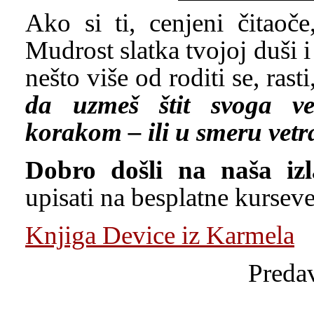
Ako si ti, cenjeni čitaoče
Mudrost slatka tvojoj duši i
nešto više od roditi se, rast
da uzmeš štit svoga ve
korakom – ili u smeru vetra,
Dobro došli na naša izl
upisati na besplatne kurs
Knjiga Device iz Karmela
Predav