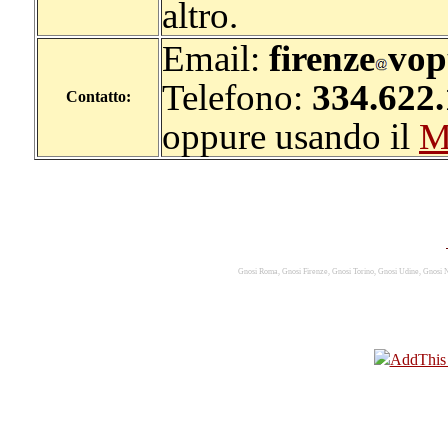
altro.
Email:
firenze
vop
Telefono:
334.622
Contatto:
oppure usando il
M
Gnosi Roma, Gnosi Firenze, Gnosi Torino, Gnosi Udine, Gnosi N