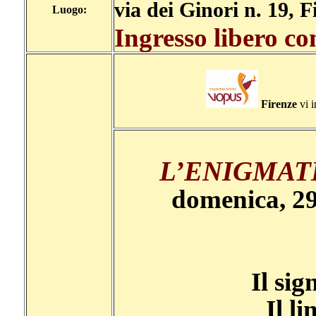
via dei Ginori n. 19, F
Luogo:
Ingresso libero c
Firenze
vi i
L’ENIGMAT
domenica, 29
Il sig
Il l