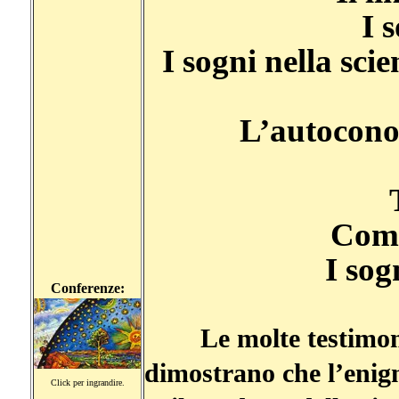
I 
I sogni nella scien
L’autoconos
Come
I sog
Conferenze:
Le molte testimon
dimostrano che l’enigm
Click per ingrandire.