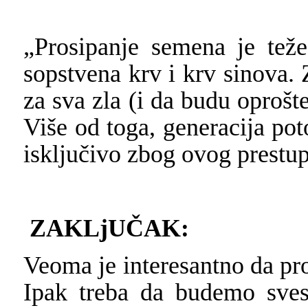
„Prosipanje semena je teže
sopstvena krv i krv sinova. 
za sva zla (i da budu oprošte
Više od toga, generacija pot
isključivo zbog ovog prestup
ZAKLjUČAK:
Veoma je interesantno da pr
Ipak treba da budemo sves