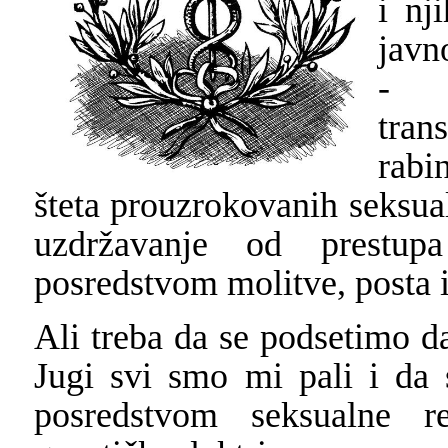
i nj
javn
- k
tran
rabi
šteta prouzrokovanih seksua
uzdržavanje od prestupa
posredstvom molitve, posta i
Ali treba da se podsetimo d
Jugi svi smo mi pali i da
posredstvom seksualne r