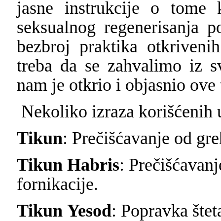
jasne instrukcije o tome
seksualnog regenerisanja 
bezbroj praktika otkriveni
treba da se zahvalimo iz s
nam je otkrio i objasnio ove
Nekoliko izraza korišćenih
Tikun
: Prečišćavanje od gr
Tikun
Habris
: Prečišćavanj
fornikacije.
Tikun
Yesod
: Popravka štet