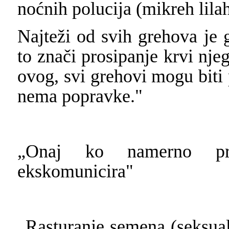
noćnih polucija (mikreh lilah
Najteži od svih grehova je 
to znači prosipanje krvi nje
ovog, svi grehovi mogu biti p
nema popravke."
„Onaj ko namerno pro
ekskomunicira"
„Rasturanje semena (seksualn