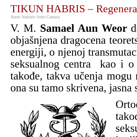
TIKUN HABRIS – Regenerac
Autor Antonio Sette Camara
V. M.
Samael Aun Weor
d
objašnjena dragocena teorets
energiji, o njenoj transmutac
seksualnog centra
kao i o
takođe, takva učenja mogu n
ona su tamo skrivena, jasna
Ort
tako
seks