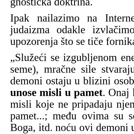
gnostička doktrina.
Ipak nailazimo na Interne
judaizma odakle izvlačimo
upozorenja što se tiče fornik
„Služeći se izgubljenom ene
seme), mračne sile stvara
demoni ostaju u blizini osobe
unose misli u pamet
. Onaj
misli koje ne pripadaju nj
pamet...; među ovima su se
Boga, itd. noću ovi demoni u