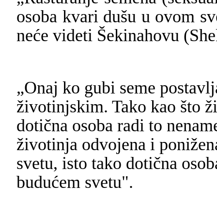
osoba kvari dušu u ovom sve
neće videti
Šekinahovu
(She
„Onaj ko gubi seme postavlja
životinjskim. Tako kao što ž
dotična osoba radi to nename
životinja odvojena i poniže
svetu, isto tako dotična oso
budućem svetu".