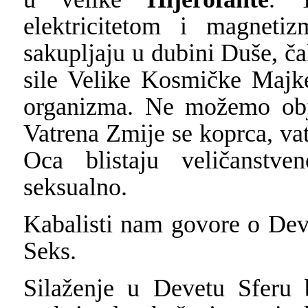
elektricitetom i magneti
sakupljaju u dubini Duše, čak
sile Velike Kosmičke Majk
organizma. Ne možemo obja
Vatrena Zmije se koprca, vatr
Oca blistaju veličanstve
seksualno.
Kabalisti nam govore o Deve
Seks.
Silaženje u Devetu Sferu 