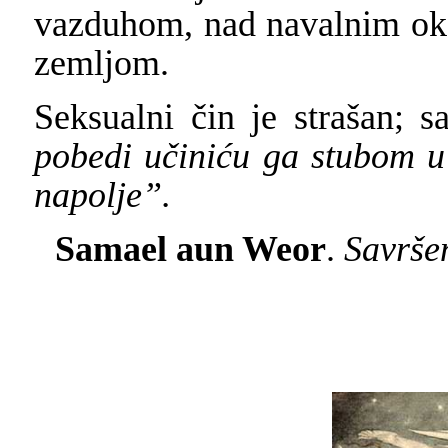
vazduhom, nad navalnim ok
zemljom.
Seksualni čin je strašan;
pobedi učiniću ga stubom u 
napolje”.
Samael aun Weor
.
Savrše