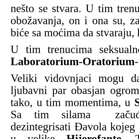
nešto se stvara. U tim tre
obožavanja, on i ona su, za
biće sa moćima da stvaraju,
U tim trenucima seksualn
Laboratorium-Oratorium
Veliki vidovnjaci mogu d
ljubavni par obasjan ogro
tako, u tim momentima, u
Sa tim silama začuđu
dezintegrisati Đavola kojeg
u velike
Hijerofante
. 