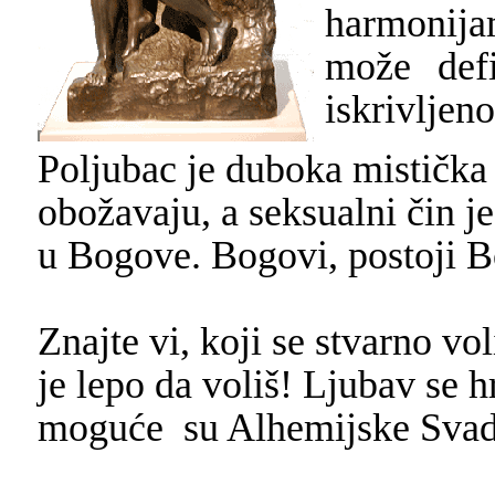
harmonija
može defi
iskrivljen
Poljubac je duboka mistička
obožavaju, a seksualni čin 
u Bogove. Bogovi, postoji Bo
Znajte vi, koji se stvarno vo
je lepo da voliš! Ljubav se h
moguće su Alhemijske Svad