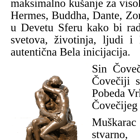
maksimalno kušanje za visok
Hermes, Buddha, Dante, Zoroa
u Devetu Sferu kako bi ra
svetova, životinja, ljudi
autentična Bela inicijacija.
Sin Čoveč
Čovečiji 
Pobeda Vrh
Čovečijeg 
Muškarac 
stvarno