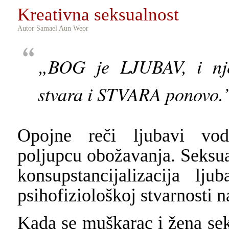
Kreativna seksualnost
Autor Samael Aun Weor
„BOG je LJUBAV, i n
stvara i STVARA ponovo.
Opojne reči ljubavi vo
poljupcu obožavanja. Seksua
konsupstancijalizacija lju
psihofiziološkoj stvarnosti n
Kada se muškarac i žena sek