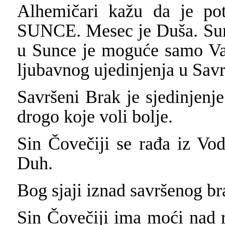
Alhemičari kažu da je p
SUNCE. Mesec je Duša. Sunc
u Sunce je moguće samo Va
ljubavnog ujedinjenja u Sa
Savršeni Brak je sjedinjenje
drogo koje voli bolje.
Sin Čovečiji se rađa iz Vod
Duh.
Bog sjaji iznad savršenog br
Sin Čovečiji ima moći nad 