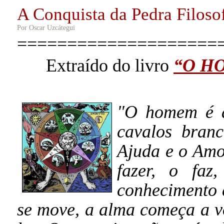
A Conquista da Pedra Filoso
Por Oscar Uzcátegui
====================
Extraído do livro
“O H
"O homem é at
cavalos bran
Ajuda e o Amo
fazer, o faz
conhecimento 
se move, a alma começa a vo