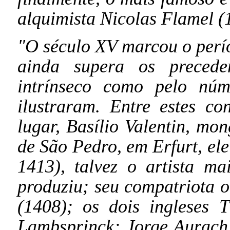
alquimista Nicolas Flamel 
"O século XV marcou o perío
ainda supera os preceden
intrínseco como pelo nú
ilustraram. Entre estes co
lugar, Basílio Valentin, mo
de São Pedro, em Erfurt, el
1413), talvez o artista m
produziu; seu compatriota o
(1408); os dois ingleses
Lambsprinck; Jorge Aurach