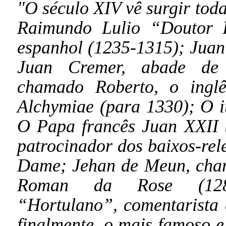
"O século XIV vê surgir toda
Raimundo Lulio “Doutor Il
espanhol (1235-1315); Juan 
Juan Cremer, abade de W
chamado Roberto, o inglê
Alchymiae (para 1330); O 
O Papa francês Juan XXII 
patrocinador dos baixos-rel
Dame; Jehan de Meun, cham
Roman da Rose (1280
“Hortulano”, comentarista
finalmente, o mais famoso e 