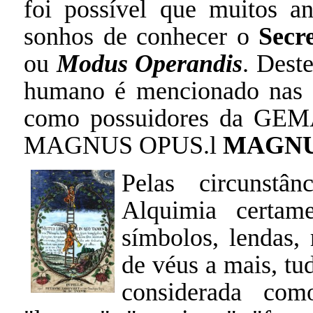
foi possível que muitos an
sonhos de conhecer o
Secr
ou
Modus Operandis
. Dest
humano é mencionado nas p
como possuidores da GEM
MAGNUS OPUS.l
MAGNU
Pelas circunstân
Alquimia certam
símbolos, lendas,
de véus a mais, tu
considerada co