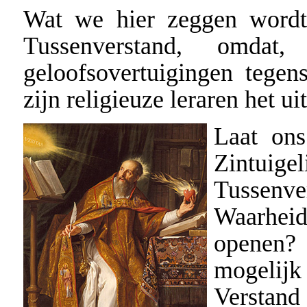
Wat we hier zeggen wordt
Tussenverstand, omdat
geloofsovertuigingen tegen
zijn religieuze leraren het ui
Laat ons
Zintui
Tussenv
Waarhei
openen?
mogelij
Verstand