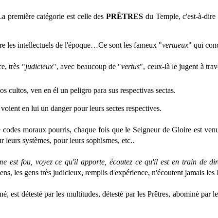
première catégorie est celle des
PRÊTRES
du Temple, c'est-à-dire 
re les intellectuels de l'époque…Ce sont les fameux "
vertueux
" qui con
e, très "
judicieux
", avec beaucoup de "
vertus
", ceux-là le jugent à tra
cultos, ven en él un peligro para sus respectivas sectas.
voient en lui un danger pour leurs sectes respectives.
 de codes moraux pourris, chaque fois que le Seigneur de Gloire est venu
our leurs systèmes, pour leurs sophismes, etc..
 est fou, voyez ce qu'il apporte, écoutez ce qu'il est en train de d
ens, les gens très judicieux, remplis d'expérience, n'écoutent jamais les I
carné, est détesté par les multitudes, détesté par les Prêtres, abominé par