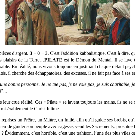
ièces d'argent.
3 + 0 = 3
. C'est l'addition kabbalistique. C'est-à-dire, 
es plaisirs de la Terre…
PILATE
est le Démon du Mental. Il se lave to
oupable. En réalité, nous vivons toujours en justifiant chaque défaut p
tés, il cherche des échappatoires, des excuses, il ne fait pas face à ses e
 une bonne personne. Je ne tue pas, je ne vole pas, je suis charitable, j
!
"...
 leur crue réalité. Ces « Pilate » se lavent toujours les mains, ils ne 
hit misérablement le Christ Intime…
ises un Prêtre, un Maître, un Initié, afin qu’il guide ses brebis, qu’il 
 lieu de guider son peuple avec sagesse, vend les Sacrements, prostitue l’
x ? Évidemment, c’est horrible, c’est une trahison, l’une des plus viles 