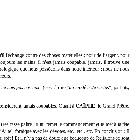
qu'il l'échange contre des choses matérielles : pour de l’argent, pour
ujours les mains, il n'est jamais coupable, jamais, il trouve une
sychologique que nous possédons dans notre intérieur ; nous ne nous
rreurs.
e ne suis pas envieux
" (c'est-à-dire "
un modèle de vertus
", parfaits,
se considèrent jamais coupables. Quant à
CAÏPHE
, le Grand Prêtre,
les fasse paître ; il lui remet le commandement et le met à la tête
Autel, fornique avec les dévotes, etc., etc., etc. En conclusion : Il
qui soit ! Et il n’y a pas de doute que beaucoup de Religions se sont