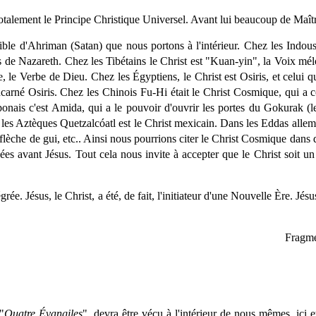
alement le Principe Christique Universel. Avant lui beaucoup de Maîtr
ble d'Ahriman (Satan) que nous portons à l'intérieur. Chez les Indous
sus de Nazareth. Chez les Tibétains le Christ est "Kuan-yin", la Voix mé
 le Verbe de Dieu. Chez les Égyptiens, le Christ est Osiris, et celui qui
 incarné Osiris. Chez les Chinois Fu-Hi était le Christ Cosmique, qui a
ponais c'est Amida, qui a le pouvoir d'ouvrir les portes du Gokurak (l
les Aztèques Quetzalcóatl est le Christ mexicain. Dans les Eddas allema
lèche de gui, etc.. Ainsi nous pourrions citer le Christ Cosmique dans d
nnées avant Jésus. Tout cela nous invite à accepter que le Christ soit 
ée. Jésus, le Christ, a été, de fait, l'initiateur d'une Nouvelle Ère. Jésu
Fragme
"
Quatre Évangiles
", devra être vécu à l'intérieur de nous mêmes, ici 