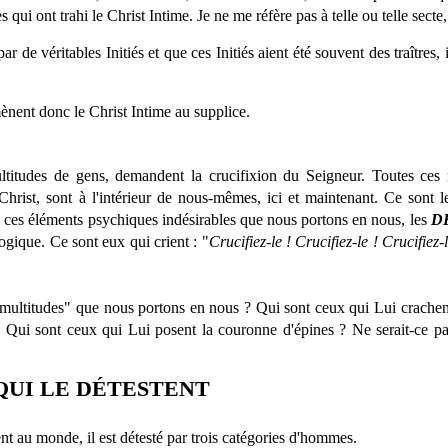
 qui ont trahi le Christ Intime. Je ne me réfère pas à telle ou telle sect
r de véritables Initiés et que ces Initiés aient été souvent des traîtres, 
mènent donc le Christ Intime au supplice.
titudes de gens, demandent la crucifixion du Seigneur. Toutes ces m
Christ, sont à l'intérieur de nous-mêmes, ici et maintenant. Ce sont 
s ces éléments psychiques indésirables que nous portons en nous, les
D
ogique. Ce sont eux qui crient : "
Crucifiez-le ! Crucifiez-le ! Crucifiez-l
 "multitudes" que nous portons en nous ? Qui sont ceux qui Lui crachen
 Qui sont ceux qui Lui posent la couronne d'épines ? Ne serait-ce pas
QUI LE DÉTESTENT
t au monde, il est détesté par trois catégories d'hommes.