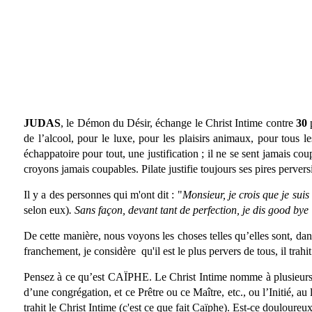
JUDAS
, le Démon du Désir, échange le Christ Intime contre
30
p
de l’alcool, pour le luxe, pour les plaisirs animaux, pour tous l
échappatoire pour tout, une justification ; il ne se sent jamais c
croyons jamais coupables. Pilate justifie toujours ses pires perversi
Il y a des personnes qui m'ont dit : "
Monsieur, je crois que je suis
selon eux)
. Sans façon, devant tant de perfection,
je dis
good bye 
De cette manière, nous voyons les choses telles qu’elles sont, dans
franchement, je considère qu'il est le plus pervers de tous, il tra
Pensez à ce qu’est CAÏPHE. Le Christ Intime nomme à plusieurs repr
d’une congrégation, et ce Prêtre ou ce Maître, etc., ou l’Initié, au
trahit le Christ Intime (c'est ce que fait Caïphe). Est-ce douloureu