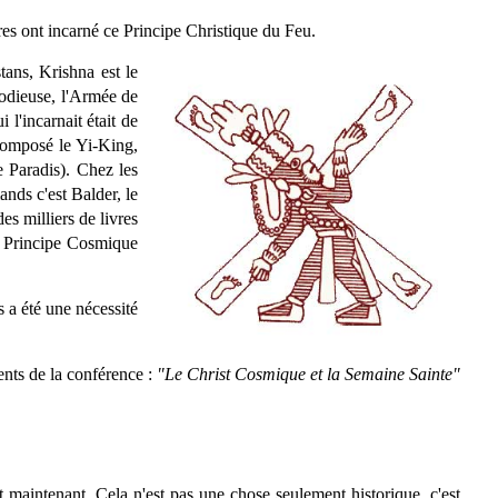
es ont incarné ce Principe Christique du Feu.
tans, Krishna est le
lodieuse, l'Armée de
 l'incarnait était de
 composé le Yi-King,
e Paradis). Chez les
nds c'est Balder, le
es milliers de livres
un Principe Cosmique
s a été une nécessité
nts de la conférence :
"Le Christ Cosmique et la Semaine Sainte"
et maintenant. Cela n'est pas une chose seulement historique, c'est