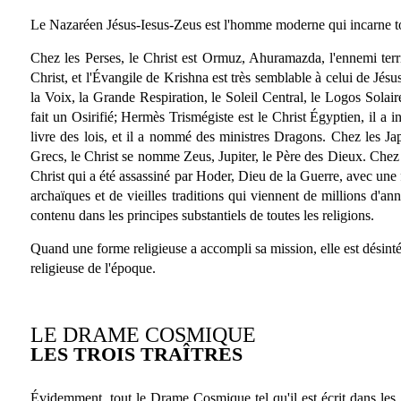
Le Nazaréen Jésus-Iesus-Zeus est l'homme moderne qui incarne tot
Chez les Perses, le Christ est Ormuz, Ahuramazda, l'ennemi terri
Christ, et l'Évangile de Krishna est très semblable à celui de Jé
la Voix, la Grande Respiration, le Soleil Central, le Logos Solaire,
fait un Osirifié; Hermès Trismégiste est le Christ Égyptien, il a
livre des lois, et il a nommé des ministres Dragons. Chez les Ja
Grecs, le Christ se nomme Zeus, Jupiter, le Père des Dieux. Chez 
Christ qui a été assassiné par Hoder, Dieu de la Guerre, avec une f
archaïques et de vieilles traditions qui viennent de millions d'a
contenu dans les principes substantiels de toutes les religions.
Quand une forme religieuse a accompli sa mission, elle est désintégr
religieuse de l'époque.
LE DRAME COSMIQUE
LES TROIS TRAÎTRES
Évidemment, tout le Drame Cosmique tel qu'il est écrit dans les 